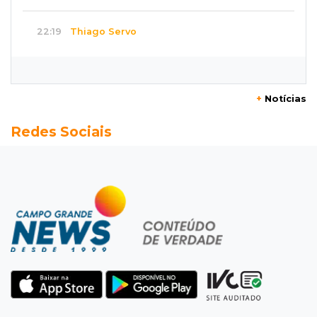
22:19
Thiago Servo
Sertanejo desiste de ação de R$ 12 milhões
por pagar pensão sem ser pai
+
Notícias
21:50
Balcão de empregos
Redes Sociais
Semana vai começar com 909 novas
oportunidades de trabalho em 114 funções
21:31
Flagrante
Motorista atinge carro parado, perde
retrovisor e foge no Jardim Antártica
21:12
Entrevista
“Sinto que ela está por perto”, diz mãe de
bebê desaparecida