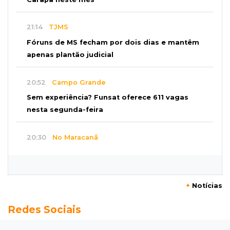
21:14
TJMS
Fóruns de MS fecham por dois dias e mantêm
apenas plantão judicial
20:52
Campo Grande
Sem experiência? Funsat oferece 611 vagas
nesta segunda-feira
20:30
No Maracanã
Flamengo vence Vitória por 2 a 0 e encurta
distância para o líder
+
Notícias
20:13
Empregos
Redes Sociais
Seleções em MS têm salários de até R$ 8,2 mil;
veja oportunidades