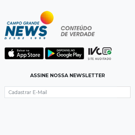
19:50
Jardim Itatiaia
Vigia é amarrado durante roubo de carro e
dois caminhões em pátio
19:35
Bragança Paulista
Corinthians vence Bragantino por 2 a 0 e sobe
para 7º no Brasileirão
19:12
Na Vila Belmiro
ASSINE NOSSA NEWSLETTER
Athletico vence Santos por 2 a 0 e mantém 3º
lugar no Brasileirão
18:51
Oportunidades
UEMS está com seleções para professores
com salários de até R$ 10,2 mil