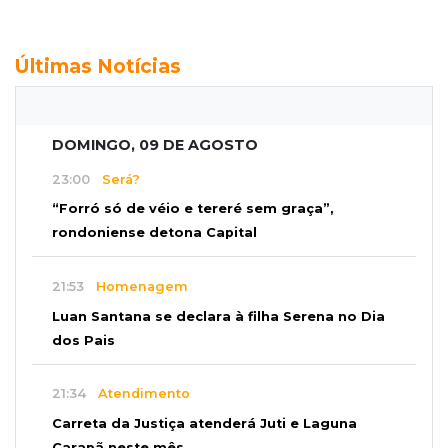
Últimas Notícias
DOMINGO, 09 DE AGOSTO
23:00
Será?
“Forró só de véio e tereré sem graça”,
rondoniense detona Capital
21:53
Homenagem
Luan Santana se declara à filha Serena no Dia
dos Pais
21:34
Atendimento
Carreta da Justiça atenderá Juti e Laguna
Carapã neste mês