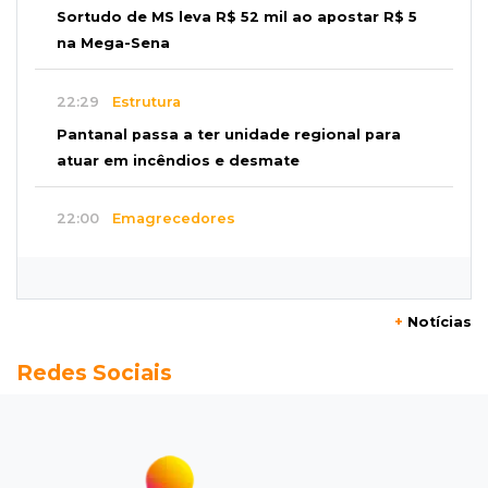
Sortudo de MS leva R$ 52 mil ao apostar R$ 5
na Mega-Sena
22:29
Estrutura
Pantanal passa a ter unidade regional para
atuar em incêndios e desmate
22:00
Emagrecedores
MS lidera procura digital por canetas
paraguaias sem registro
+
Notícias
21:41
Nova Alvorada do Sul
Redes Sociais
Granizo danifica telhados e plantações
durante temporal no interior
21:22
Agregado
Inter perde para o Corinthians mas avança às