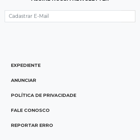
13:34
Rio Verde do MT
Um dia após matar companheira, homem se
entrega e acaba preso por feminicídio
13:25
Nova Ala
Hospital de Câncer inaugura 20 leitos de UTI e
amplia capacidade para pacientes
EXPEDIENTE
13:17
Depoimento contraditório
ANUNCIAR
Recém-nascida desaparecida foi entregue
para pagar dívida do pai com facção
POLÍTICA DE PRIVACIDADE
13:08
Investigação
FALE CONOSCO
Filha denuncia coronel da reserva da PM por
estupros desde infância
REPORTAR ERRO
13:00
Artigos