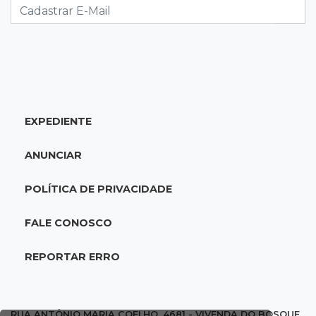
autorização é alvo da PF
17:08
Logística
Infraestrutura se torna alicerce da nova
economia de MS, diz Gerson Claro
EXPEDIENTE
17:02
Cyber Trap
Empresário preso por fraude bancária usava
ANUNCIAR
Discord para vender cartões clonados
POLÍTICA DE PRIVACIDADE
16:54
Eleições 2026
Continuidade ou alternância: a oposição
FALE CONOSCO
desafia projeto que Reinaldo põe à prova
REPORTAR ERRO
16:52
Eleições 2026
Reinaldo e a engenharia de um projeto para
permanecer no poder
RUA ANTÔNIO MARIA COELHO, 4681 - VIVENDA DO BOSQUE