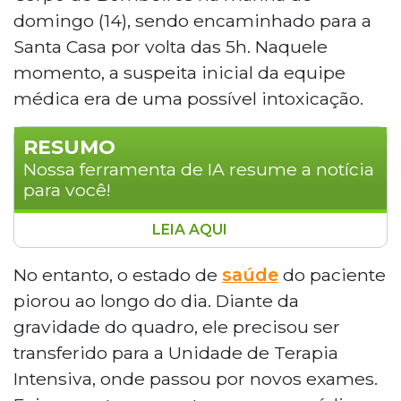
domingo (14), sendo encaminhado para a
Santa Casa por volta das 5h. Naquele
momento, a suspeita inicial da equipe
médica era de uma possível intoxicação.
RESUMO
Nossa ferramenta de IA resume a notícia
para você!
LEIA AQUI
Um ajudante de mecânico de 26 anos
está internado em estado grave na Santa
No entanto, o estado de
saúde
do paciente
Casa de Campo Grande após ser
piorou ao longo do dia. Diante da
encontrado nu e desacordado em uma
gravidade do quadro, ele precisou ser
rua do Bairro São Jorge da Lagoa. Exames
transferido para a Unidade de Terapia
realizados durante a internação
Intensiva, onde passou por novos exames.
apontaram indícios de violência sexual e
lesões graves, incluindo ferimento anal