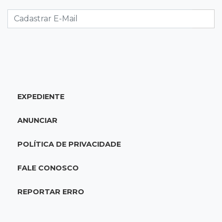
Eventos interditam ruas de Campo Grande
nesta sexta-feira
09:09
Mesmo lugar
Três dias após obra, buraco volta a Joaquim
Murtinho
EXPEDIENTE
09:00
Post Patrocinado
Chanton celebra Dia dos Pais com cestas, kits
ANUNCIAR
e tortas especiais
POLÍTICA DE PRIVACIDADE
08:55
Agosto Lilás
Bares serão pontos de apoio a mulheres
FALE CONOSCO
vítimas de violência
REPORTAR ERRO
08:48
"Caminhada" matinal
Jiboia “passeia” entre flores de ipê e chama