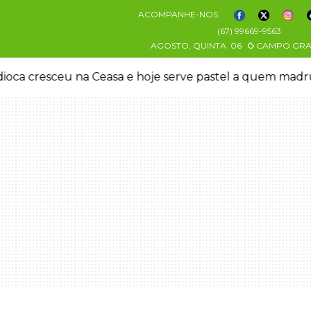
ACOMPANHE-NOS
(67) 99669-9563
AGOSTO, QUINTA
06
CAMPO GR
oca cresceu na Ceasa e hoje serve pastel a quem mad