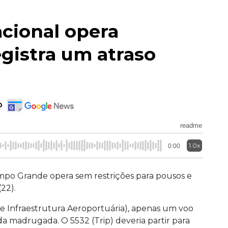
cional opera
gistra um atraso
o
readme
1.0x
0:00
ampo Grande opera sem restrições para pousos e
22).
de Infraestrutura Aeroportuária), apenas um voo
 da madrugada. O 5532 (Trip) deveria partir para