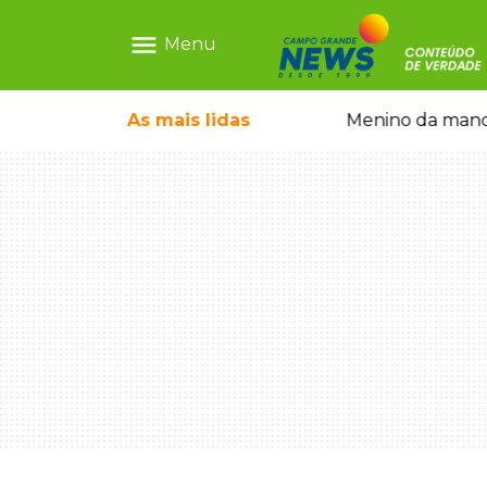
menu
Menu
ntre crianças brasileiras
As mais
lidas
Menino da mandi