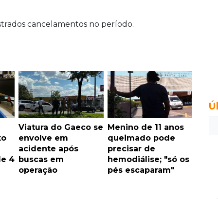
istrados cancelamentos no período.
Ú
Viatura do Gaeco se
Menino de 11 anos
to
envolve em
queimado pode
acidente após
precisar de
de 4
buscas em
hemodiálise; "só os
operação
pés escaparam"