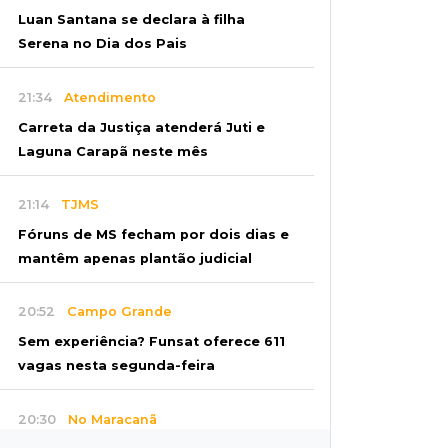
Luan Santana se declara à filha
Serena no Dia dos Pais
21:34
Atendimento
Carreta da Justiça atenderá Juti e
Laguna Carapã neste mês
21:14
TJMS
Fóruns de MS fecham por dois dias e
mantêm apenas plantão judicial
20:52
Campo Grande
Sem experiência? Funsat oferece 611
vagas nesta segunda-feira
20:30
No Maracanã