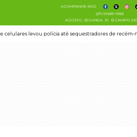
ACOMPANHE-NOS
(67) 99669-9563
AGOSTO, SEGUNDA
10
CAMPO GR
 celulares levou polícia até sequestradores de recém-n