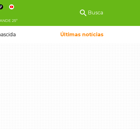
search
Busca
ANDE
25º
ascida
Últimas notícias