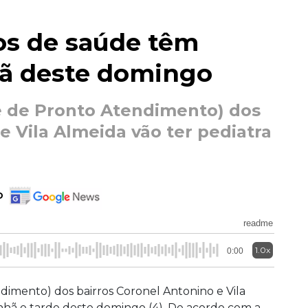
os de saúde têm
ã deste domingo
e de Pronto Atendimento) dos
e Vila Almeida vão ter pediatra
o
readme
1.0x
0:00
imento) dos bairros Coronel Antonino e Vila
nhã e tarde deste domingo (4). De acordo com a