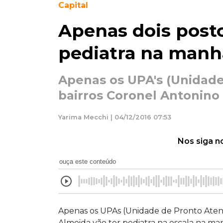
Capital
Apenas dois post
pediatra na manh
Apenas os UPA's (Unidad
bairros Coronel Antonino 
Yarima Mecchi | 04/12/2016 07:53
Nos siga n
ouça este conteúdo
Apenas os UPAs (Unidade de Pronto Atend
Almeida vão ter pediatra na escala na ma