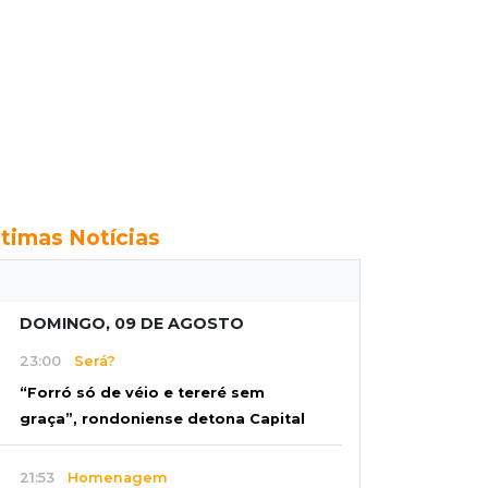
ltimas Notícias
DOMINGO, 09 DE AGOSTO
23:00
Será?
“Forró só de véio e tereré sem
graça”, rondoniense detona Capital
21:53
Homenagem