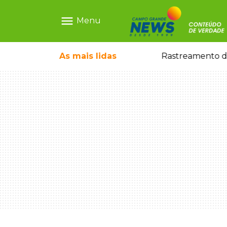
menu
Menu
esgatada no Paraguai
As mais
lidas
Rastreamento de