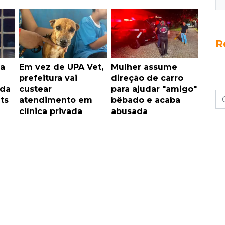
R
a
Em vez de UPA Vet,
Mulher assume
prefeitura vai
direção de carro
 da
custear
para ajudar "amigo"
ts
atendimento em
bêbado e acaba
clínica privada
abusada