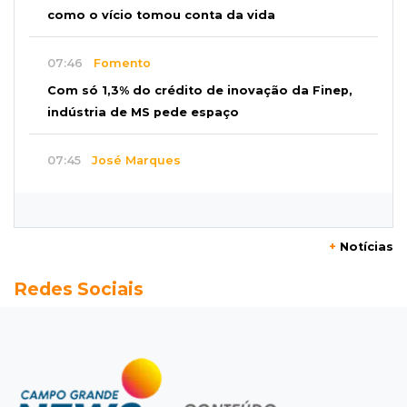
como o vício tomou conta da vida
07:46
Fomento
Com só 1,3% do crédito de inovação da Finep,
indústria de MS pede espaço
07:45
José Marques
TÁON: Materne reúne ciência, acolhimento e
famílias
+
Notícias
07:37
Vila Popular
Redes Sociais
Adolescente suspeito de queimar amigo está
assustado e espera para ser ouvido
07:33
Esportes
Copa Pantanal de vôlei reúne 20 clubes na
Capital em disputa da fase estadual