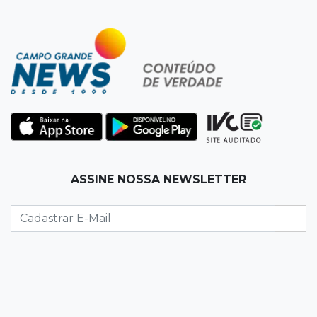
12:26
Clima
Defesa Civil descarta cenário extremo com
chegada de ciclone
12:12
Natureza
Ovos de arara-azul marcam início da
temporada reprodutiva no Pantanal
12:06
Aquidauana
ASSINE NOSSA NEWSLETTER
Após apagão, comerciantes contabilizam
prejuízos e buscam ressarcimento
11:55
Meio ambiente
Engenheiro do Pantanal: tatu-canastra pode
ganhar dia oficial em MS
11:38
Agosto Lilás