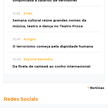
simplificada a salários de servidores
12:52
Artes
Semana cultural reúne grandes nomes da
música, teatro e dança no Teatro Prosa
12:47
Artigos
O terrorismo começa pela dignidade humana
12:43
Esporte Equestre
Da fivela de campeã ao sonho internacional:
amazona de MS quer chegar ao Texas
12:32
Máquinas de Areia
+
Notícias
Empresário investigado em 2023 volta a ser
Redes Sociais
alvo por R$ 100 milhões em contratos