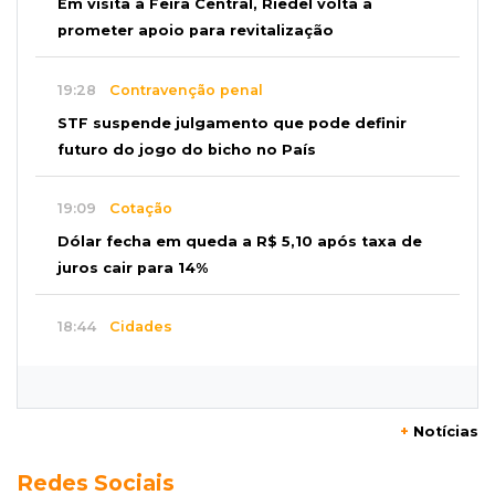
Em visita à Feira Central, Riedel volta a
prometer apoio para revitalização
19:28
Contravenção penal
STF suspende julgamento que pode definir
futuro do jogo do bicho no País
19:09
Cotação
Dólar fecha em queda a R$ 5,10 após taxa de
juros cair para 14%
18:44
Cidades
Taxa de homicídios cai na fronteira, assim
como as de estupros e roubos
+
Notícias
18:21
Localização
Redes Sociais
Prefeitura prevê R$ 297 mil para instalar 2,5