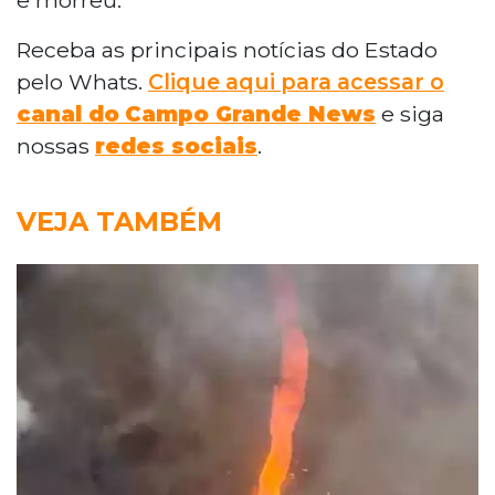
Receba as principais notícias do Estado
pelo Whats.
Clique aqui para acessar o
canal do
Campo Grande News
e siga
nossas
redes sociais
.
VEJA TAMBÉM