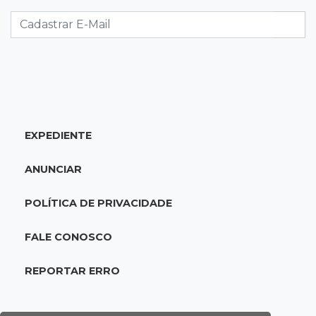
23:17
Clima
Defesa Civil recomenda atenção em MS com
formação de ciclone bomba
23:00
Ideb
Entre escolas com nota divulgada, 3 estaduais
lideram o Ensino Médio na Capital
EXPEDIENTE
22:57
Chapadão do Sul
ANUNCIAR
Homem é baleado após apontar revólver para
policiais militares
POLÍTICA DE PRIVACIDADE
22:42
Resumão
FALE CONOSCO
Palmeiras e Vasco confirmam vagas nas
quartas da Copa do Brasil
REPORTAR ERRO
22:26
Eleições 2026