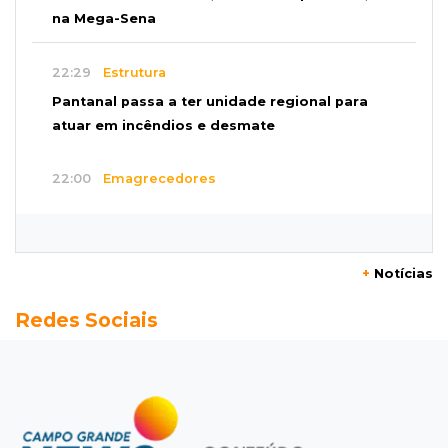
na Mega-Sena
22:29
Estrutura
Pantanal passa a ter unidade regional para
atuar em incêndios e desmate
22:00
Emagrecedores
MS lidera procura digital por canetas
paraguaias sem registro
+
Notícias
21:41
Nova Alvorada do Sul
Redes Sociais
Granizo danifica telhados e plantações
durante temporal no interior
21:22
Agregado
Inter perde para o Corinthians mas avança às
quartas da Copa do Brasil