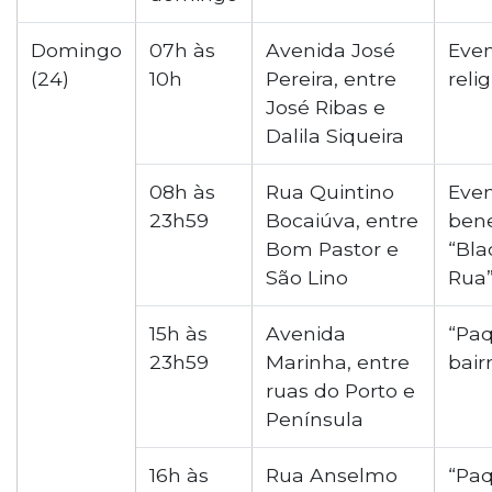
Domingo
07h às
Avenida José
Eve
(24)
10h
Pereira, entre
reli
José Ribas e
Dalila Siqueira
08h às
Rua Quintino
Eve
23h59
Bocaiúva, entre
bene
Bom Pastor e
“Bla
São Lino
Rua
15h às
Avenida
“Paq
23h59
Marinha, entre
bair
ruas do Porto e
Península
16h às
Rua Anselmo
“Paq