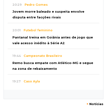
20:29
Pedro Gomes
Jovem morre baleado e suspeita envolve
disputa entre facções rivais
20:01
Futebol feminino
Pantanal treina em Goiânia antes de jogo que
vale acesso inédito à Série A2
19:44
Campeonato Brasileiro
Remo busca empate com Atlético-MG e segue
na zona de rebaixamento
19:27
Caso Ayla
Defesa diz que preso suspeito de sequestro
só emprestou casa a conhecido
+
Notícias