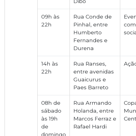
Dibo
09h às
Rua Conde de
Eve
22h
Pinhal, entre
comu
Humberto
soci
Fernandes e
Durena
14h às
Rua Ranses,
Ação
22h
entre avenidas
Guaicurus e
Paes Barreto
08h de
Rua Armando
Cop
sábado
Holanda, entre
Mun
às 19h
Marcos Ferraz e
Cen
de
Rafael Hardi
domingo