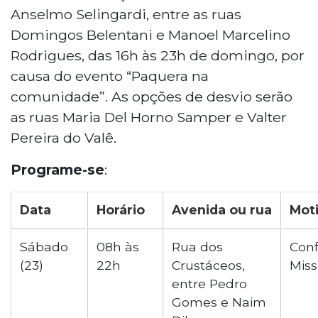
Anselmo Selingardi, entre as ruas
Domingos Belentani e Manoel Marcelino
Rodrigues, das 16h às 23h de domingo, por
causa do evento “Paquera na
comunidade”. As opções de desvio serão
as ruas Maria Del Horno Samper e Valter
Pereira do Valê.
Programe-se
:
Data
Horário
Avenida ou rua
Mot
Sábado
08h às
Rua dos
Conf
(23)
22h
Crustáceos,
Miss
entre Pedro
Gomes e Naim