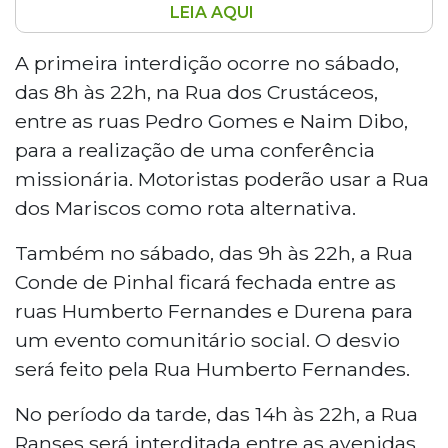
LEIA AQUI
A Agetran interditará oito trechos de ruas e
avenidas de Campo Grande neste sábado (23)
A primeira interdição ocorre no sábado,
e domingo (24) para eventos sociais, religiosos,
das 8h às 22h, na Rua dos Crustáceos,
esportivos e comunitários. Entre as interdições
entre as ruas Pedro Gomes e Naim Dibo,
estão a Rua dos Crustáceos, para conferência
para a realização de uma conferência
missionária, a Rua Quintino Bocaiúva, para o
missionária. Motoristas poderão usar a Rua
evento "Black na Rua", e a Avenida Marinha,
para o "Paquera no bairro". Motoristas devem
dos Mariscos como rota alternativa.
ficar atentos às rotas alternativas indicadas
Também no sábado, das 9h às 22h, a Rua
pela agência.
Conde de Pinhal ficará fechada entre as
ruas Humberto Fernandes e Durena para
um evento comunitário social. O desvio
será feito pela Rua Humberto Fernandes.
No período da tarde, das 14h às 22h, a Rua
Ranses será interditada entre as avenidas