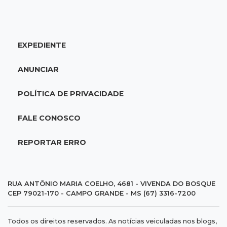
Suspeito de roubo morre ao reagir à
abordagem policial no Noroeste
EXPEDIENTE
17:21
Brasileirão feminino
Palmeiras empata fora de casa e Bahia vence
ANUNCIAR
com dois gols de Raquel
POLÍTICA DE PRIVACIDADE
17:06
Brasileirão
Grêmio vira sobre São Paulo com gol de falta
FALE CONOSCO
e deixa zona de rebaixamento
REPORTAR ERRO
16:44
Rajadas de vento
Inmet faz alerta de vendaval e tempestade
com rajadas de até 60 km/h em MS
RUA ANTÔNIO MARIA COELHO, 4681 - VIVENDA DO BOSQUE
CEP 79021-170 - CAMPO GRANDE - MS (67) 3316-7200
16:25
Rede de água
Todos os direitos reservados. As notícias veiculadas nos blogs,
Juiz obriga condomínio da Capital a fazer