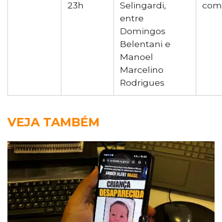
23h
Selingardi,
com
entre
Domingos
Belentani e
Manoel
Marcelino
Rodrigues
VEJA TAMBÉM