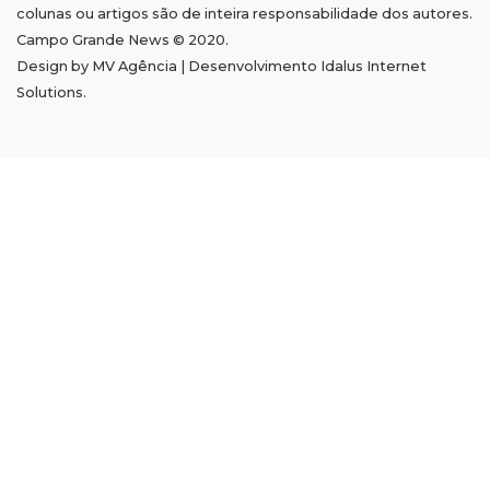
colunas ou artigos são de inteira responsabilidade dos autores.
ligação de água na rede pública
Campo Grande News © 2020.
Design by MV Agência | Desenvolvimento
Idalus Internet
16:07
Mercado aquecido
Solutions
.
Há vagas: obras da UFN3 mantêm ciclo de
contratações em Três Lagoas
15:47
Comportamento
Odilon Wagner se encanta em visita ao
Bioparque Pantanal: “deslumbrante”
15:25
Zona rural
Visitante encontra túmulo violado e ossos
expostos no Cemitério Três Barras
15:07
Bairro Universitário
Suspeito de participar de sequestro de bebê é
preso