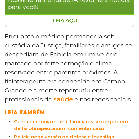
para você!
LEIA AQUI
Cardiologista João Jazbik Neto, de 78
anos, permanece preso após audiência
Enquanto o médico permanecia sob
de custódia em Campo Grande pelos
custódia da Justiça, familiares e amigos se
crimes de posse irregular de armas e
despediam de Fabiola em um velório
fraude processual, relacionados à morte
marcado por forte comoção e clima
de sua esposa, a fisioterapeuta Fabiola
reservado entre parentes próximos. A
Marcotti, de 51 anos, encontrada com tiro
na cabeça na chácara do casal. A polícia
fisioterapeuta era conhecida em Campo
investiga possível feminicídio após
Grande e a morte repercutiu entre
identificar inconsistências na versão do
profissionais da
saúde
e nas redes sociais.
médico e incompatibilidade entre o
ferimento e o relato apresentado.
LEIA TAMBÉM
Com cerimônia íntima, familiares se despedem
de fisioterapeuta sem comentar caso
Polícia nega versão de defesa e investiga