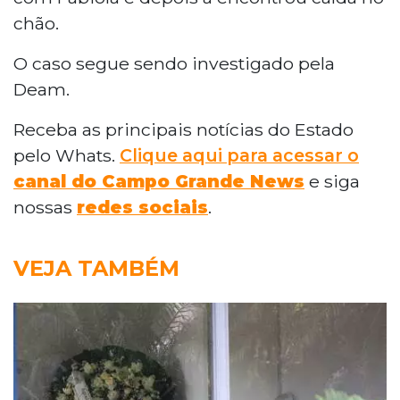
chão.
O caso segue sendo investigado pela
Deam.
Receba as principais notícias do Estado
pelo Whats.
Clique aqui para acessar o
canal do Campo Grande News
e siga
nossas
redes sociais
.
VEJA TAMBÉM