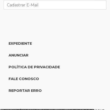
autorização é alvo da PF
17:08
Logística
Infraestrutura se torna alicerce da nova
economia de MS, diz Gerson Claro
EXPEDIENTE
17:02
Cyber Trap
Empresário preso por fraude bancária usava
ANUNCIAR
Discord para vender cartões clonados
POLÍTICA DE PRIVACIDADE
16:54
Eleições 2026
Continuidade ou alternância: a oposição
FALE CONOSCO
desafia projeto que Reinaldo põe à prova
REPORTAR ERRO
16:52
Eleições 2026
Reinaldo e a engenharia de um projeto para
permanecer no poder