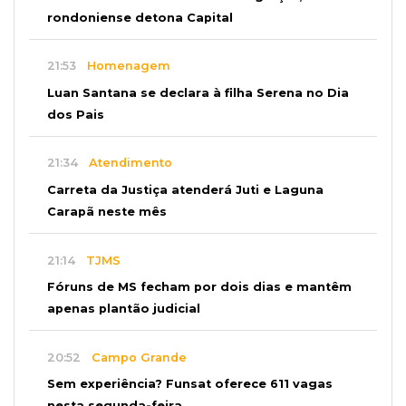
rondoniense detona Capital
21:53
Homenagem
Luan Santana se declara à filha Serena no Dia
dos Pais
21:34
Atendimento
Carreta da Justiça atenderá Juti e Laguna
Carapã neste mês
21:14
TJMS
Fóruns de MS fecham por dois dias e mantêm
apenas plantão judicial
20:52
Campo Grande
Sem experiência? Funsat oferece 611 vagas
nesta segunda-feira