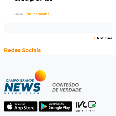
20:30
No Maracanã
Flamengo vence Vitória por 2 a 0 e encurta
distância para o líder
+
Notícias
20:13
Empregos
Redes Sociais
Seleções em MS têm salários de até R$ 8,2 mil;
veja oportunidades
19:50
Jardim Itatiaia
Vigia é amarrado durante roubo de carro e
dois caminhões em pátio
19:35
Bragança Paulista
Corinthians vence Bragantino por 2 a 0 e sobe
para 7º no Brasileirão