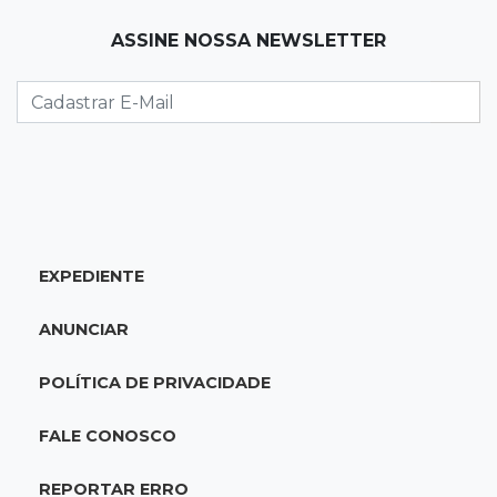
19:12
Na Vila Belmiro
ASSINE NOSSA NEWSLETTER
Athletico vence Santos por 2 a 0 e mantém 3º
lugar no Brasileirão
18:51
Oportunidades
UEMS está com seleções para professores
com salários de até R$ 10,2 mil
EXPEDIENTE
18:33
Em 2022
Homem que ajudou a sequestrar bebê matou
ANUNCIAR
adolescente atropelada no Amazonas
POLÍTICA DE PRIVACIDADE
18:15
Nubank Parque
Palmeiras e Inter ficam no 0 a 0 pela 22ª
FALE CONOSCO
rodada do Brasileirão
REPORTAR ERRO