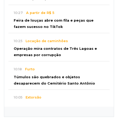
10:27
A partir de R$ 5
Feira de louças abre com fila e peças que
fazem sucesso no TikTok
10:25
Locação de caminhões
Operação mira contratos de Três Lagoas e
empresas por corrupção
10:18
Furto
Túmulos são quebrados e objetos
desaparecem do Cemitério Santo Antônio
10:05
Extorsão
Idoso é sequestrado e obrigado a sacar R$ 24
mil em Campo Grande