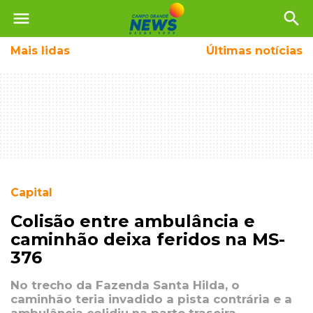
menu
search
Mais
lidas
Últimas notícias
Capital
Colisão entre ambulância e
caminhão deixa feridos na MS-
376
No trecho da Fazenda Santa Hilda, o
caminhão teria invadido a pista contrária e a