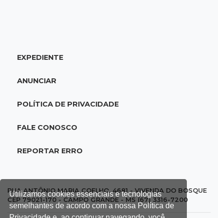
09:27
Juntos e amigos
Eduardo e Agenor somam 102 anos de
trabalho na mesma empresa
EXPEDIENTE
09:19
Regulação
Campo Grande faz primeiros 209
ANUNCIAR
atendimentos no País com novo sistema do
SUS
POLÍTICA DE PRIVACIDADE
09:08
Jardim Noroeste
FALE CONOSCO
Quadrilha é presa com drone e maconha antes
de arremesso em presídio
REPORTAR ERRO
09:00
Post Patrocinado
Shopping Day coloca Pedro Juan no circuito
RUA ANTÔNIO MARIA COELHO, 4681 - VIVENDA DO BOSQUE
Utilizamos cookies essenciais e tecnologias
dos grandes shoppings
CEP 79021-170 - CAMPO GRANDE - MS (67) 3316-7200
semelhantes de acordo com a nossa Política de
Privacidade e, ao continuar navegando, você