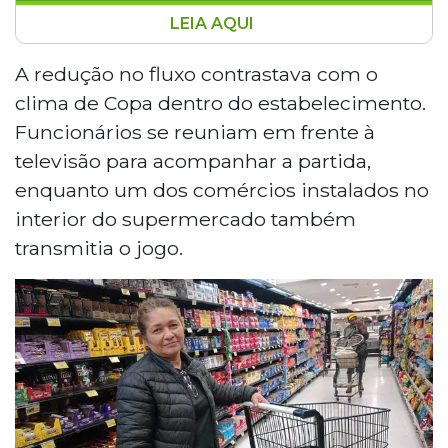
LEIA AQUI
Durante a estreia do Brasil na Copa do
Mundo de 2026, o Supermercado
A redução no fluxo contrastava com o
Comper da Avenida Mato Grosso, em
clima de Copa dentro do estabelecimento.
Campo Grande, registrou movimento
Funcionários se reuniam em frente à
reduzido. Clientes aproveitaram o horário
televisão para acompanhar a partida,
do jogo para fazer compras sem filas. Em
enquanto um dos comércios instalados no
campo, a Seleção Brasileira empatou em
1 a 1 com Marrocos no MetLife Stadium,
interior do supermercado também
em Nova Jersey. Os marroquinos abriram
transmitia o jogo.
o placar com Saibari, e Vinícius Júnior
igualou. Brasil e Marrocos somam um
ponto cada no Grupo C.