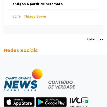
antigos a partir de setembro
22:19
Thiago Servo
Sertanejo desiste de ação de R$ 12 milhões
por pagar pensão sem ser pai
+
Notícias
21:50
Balcão de empregos
Redes Sociais
Semana vai começar com 909 novas
oportunidades de trabalho em 114 funções
21:31
Flagrante
Motorista atinge carro parado, perde
retrovisor e foge no Jardim Antártica
21:12
Entrevista
“Sinto que ela está por perto”, diz mãe de
bebê desaparecida