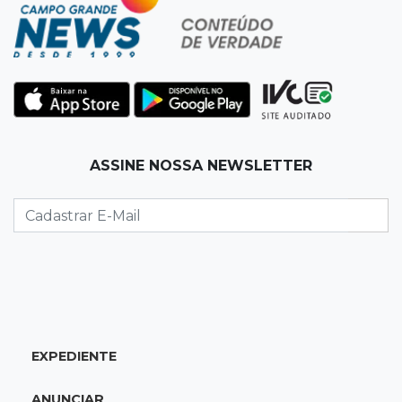
Escolas particulares de Campo Grande têm
notas entre 5,5 e 8,3
08:30
Entre Risco e Decisão
Recuperação judicial não é lugar para
aprender fazendo
ASSINE NOSSA NEWSLETTER
08:27
Placas de contenção
Trecho da Ernesto Geisel é interditado para
reparo em córrego
08:13
Vila Popular
"Está assustado", diz advogado de garoto de
12 anos suspeito de incendiar amigo
EXPEDIENTE
08:07
Com Rui Barbosa
ANUNCIAR