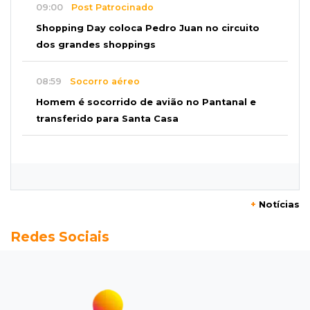
09:00
Post Patrocinado
Shopping Day coloca Pedro Juan no circuito
dos grandes shoppings
08:59
Socorro aéreo
Homem é socorrido de avião no Pantanal e
transferido para Santa Casa
08:49
“Magistrado cônjuge”
Juíza diz que decisão do marido em fase
anterior não anula Operação Gutenberg
+
Notícias
08:48
Ideb
Redes Sociais
Após sete anos, qualidade do ensino estadual
supera resultado pré-pandemia
08:34
Ideb