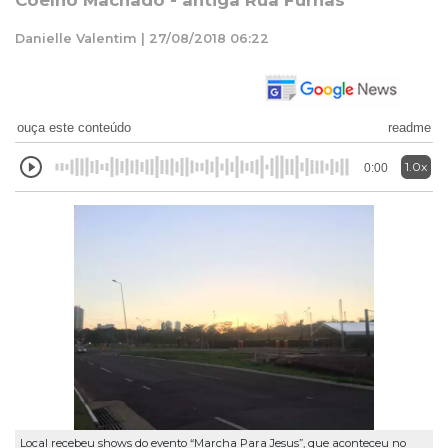
Coelho Machado - antiga Rua Furnas
Danielle Valentim | 27/08/2018 06:22
ouça este conteúdo
readme
1.0x
0:00
Local recebeu shows do evento “Marcha Para Jesus”, que aconteceu no