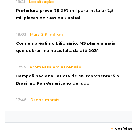
18:21
Localização
Prefeitura prevê R$ 297 mil para instalar 2,5
mil placas de ruas da Capital
18:03
Mais 3,8 mil km
Com empréstimo bilionário, MS planeja mais
que dobrar malha asfaltada até 2031
17:54
Promessa em ascensão
Campeã nacional, atleta de MS representará o
Brasil no Pan-Americano de judô
17:46
Danos morais
Grávida acha barata em hambúrguer e
restaurante terá de pagar R$ 6 mil
+
Notícias
17:32
Veja os horários