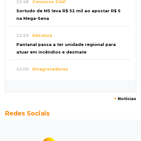
22:48
Concurso 3.041
Sortudo de MS leva R$ 52 mil ao apostar R$ 5
na Mega-Sena
22:29
Estrutura
Pantanal passa a ter unidade regional para
atuar em incêndios e desmate
22:00
Emagrecedores
MS lidera procura digital por canetas
paraguaias sem registro
+
Notícias
21:41
Nova Alvorada do Sul
Redes Sociais
Granizo danifica telhados e plantações
durante temporal no interior
21:22
Agregado