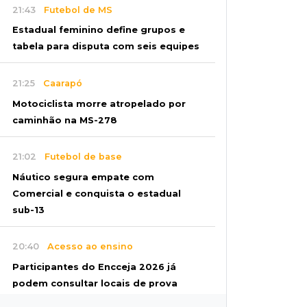
21:43
Futebol de MS
Estadual feminino define grupos e
tabela para disputa com seis equipes
21:25
Caarapó
Motociclista morre atropelado por
caminhão na MS-278
21:02
Futebol de base
Náutico segura empate com
Comercial e conquista o estadual
sub-13
20:40
Acesso ao ensino
Participantes do Encceja 2026 já
podem consultar locais de prova