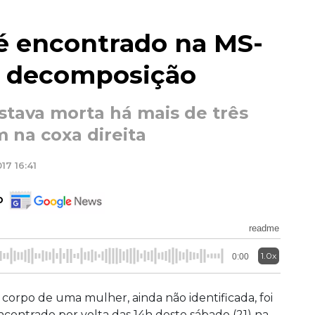
é encontrado na MS-
e decomposição
estava morta há mais de três
 na coxa direita
17 16:41
o
readme
1.0x
0:00
 corpo de uma mulher, ainda não identificada, foi
ncontrado por volta das 14h deste sábado (21) na