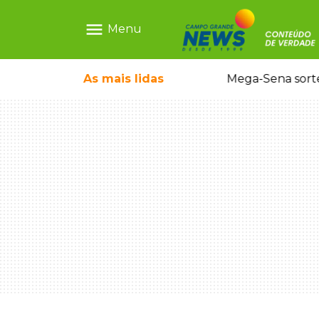
menu
Menu
As mais
lidas
Alerta Amber é acionado para localizar Ayla, bebê desaparecida em Campo Grande
Mega-Sena sort