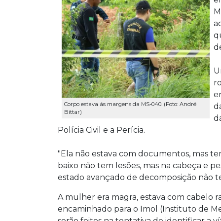
M
a
q
d
U
r
e
Corpo estava ás margens da MS-040. (Foto: André
d
Bittar)
d
Polícia Civil e a Perícia.
"Ela não estava com documentos, mas te
baixo não tem lesões, mas na cabeça e pe
estado avançado de decomposição não tem
A mulher era magra, estava com cabelo r
encaminhado para o Imol (Instituto de M
serão feitos na tentativa de identificar a 