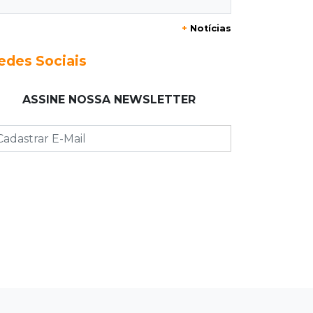
20:29
Pedro Gomes
+
Notícias
Jovem morre baleado e suspeita
envolve disputa entre facções rivais
edes Sociais
20:01
Futebol feminino
ASSINE NOSSA NEWSLETTER
Pantanal treina em Goiânia antes de
jogo que vale acesso inédito à Série
A2
19:44
Campeonato Brasileiro
Remo busca empate com Atlético-MG
e segue na zona de rebaixamento
19:27
Caso Ayla
Defesa diz que preso suspeito de
sequestro só emprestou casa a
conhecido