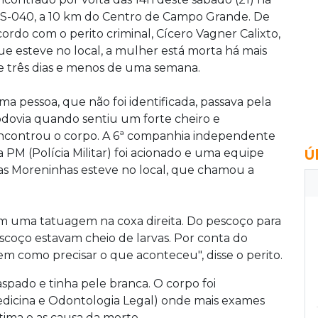
S-040, a 10 km do Centro de Campo Grande. De
cordo com o perito criminal, Cícero Vagner Calixto,
ue esteve no local, a mulher está morta há mais
e três dias e menos de uma semana.
ma pessoa, que não foi identificada, passava pela
odovia quando sentiu um forte cheiro e
ncontrou o corpo. A 6ª companhia independente
a PM (Polícia Militar) foi acionado e uma equipe
Ú
as Moreninhas esteve no local, que chamou a
m uma tatuagem na coxa direita. Do pescoço para
scoço estavam cheio de larvas. Por conta do
 como precisar o que aconteceu", disse o perito.
aspado e tinha pele branca. O
corpo foi
edicina e Odontologia Legal) onde mais exames
vítima e as causa da morte.