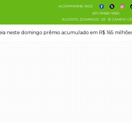
ACOMPANHE-NOS
(67) 99669-9563
AGOSTO, DOMINGO
09
CAMPO G
eia neste domingo prêmio acumulado em R$ 165 milhõe