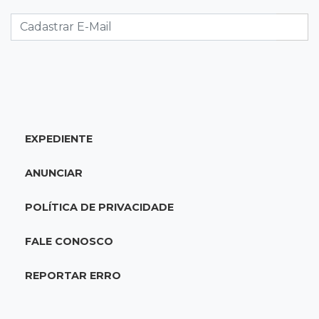
10:13
TV News
Morte no trânsito e casamento de bisavó são
destaques da semana
10:05
19 viagens num dia
Fraude com cartão “torra” R$ 81 mil em
comida e transporte
EXPEDIENTE
09:53
Resultado da enquete
ANUNCIAR
Punição de agressores de mulheres precisar
ser mais severa para 52% dos leitores
POLÍTICA DE PRIVACIDADE
09:47
Automóvel roubado
FALE CONOSCO
Carro atravessa avenida, destrói garagem e é
abandonado após acidente
REPORTAR ERRO
09:34
3ª morte em 24 horas