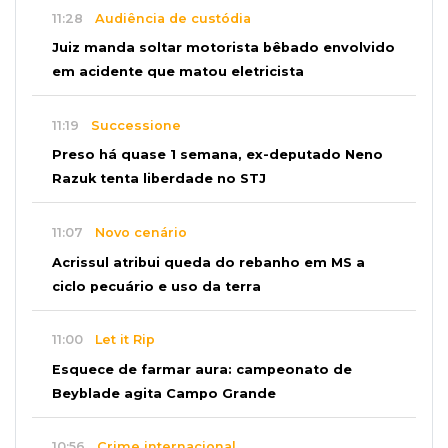
11:28
Audiência de custódia
Juiz manda soltar motorista bêbado envolvido
em acidente que matou eletricista
11:19
Successione
Preso há quase 1 semana, ex-deputado Neno
Razuk tenta liberdade no STJ
11:07
Novo cenário
Acrissul atribui queda do rebanho em MS a
ciclo pecuário e uso da terra
11:00
Let it Rip
Esquece de farmar aura: campeonato de
Beyblade agita Campo Grande
10:56
Crime internacional