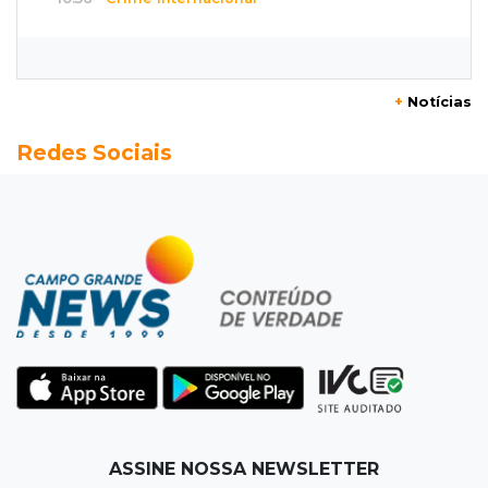
Boliviano morto pelo Bope era figura de alto
escalão do tráfico de cocaína
+
Notícias
10:45
Economia verde
Redes Sociais
MS já tem projetos em mercado de carbono
que pode movimentar R$ 2,36 bilhões
10:33
Licenciamento ambiental
Governador quer que Imasul assuma
licenciamento de rodovias da Rota da
Celulose
10:25
Dourados
Após brilhar na Copa LNF, goleiro do
Juventude AG vai para futsal de Portugal
ASSINE NOSSA NEWSLETTER