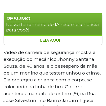
RESUMO
Nossa ferramenta de IA resume a notícia
para você!
LEIA AQUI
O mecânico Jhonny Santana Souza, de
40 anos, foi executado na noite de terça-
Vídeo de câmera de segurança mostra a
feira (9) na Rua José Silvestrini, no Jardim
execução do mecânico Jhonny Santana
Tijuca, em Campo Grande. Imagens de
Souza, de 40 anos, e o desespero da mãe
câmeras de segurança mostram que um
de um menino que testemunhou o crime.
motociclista efetuou vários disparos
Ela protegeu a criança com o corpo, se
contra a vítima, mesmo com uma criança
e uma mulher no local. A polícia concluiu
colocando na linha de tiro. O crime
que o crime foi planejado, pois nenhum
aconteceu na noite de ontem (9), na Rua
pertence foi levado. O caso foi registrado
José Silvestrini, no Bairro Jardim Tijuca,
como homicídio qualificado.