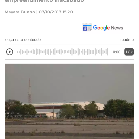
empreendimento inacabado
Mayara Bueno | 07/10/2017 15:20
ouça este conteúdo
readme
1.0x
0:00