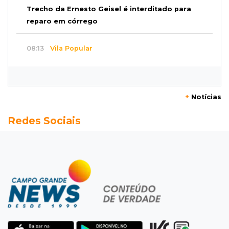
Trecho da Ernesto Geisel é interditado para
reparo em córrego
08:13
Vila Popular
"Está assustado", diz advogado de garoto de
12 anos suspeito de incendiar amigo
+
Notícias
08:07
Com Rui Barbosa
Redes Sociais
Acidente na Rua Antônio Maria Coelho causa
lentidão e interdita parte da via
08:00
Post Patrocinado
Studio Jozi Costa ajuda homens a eliminar
verrugas e pintas
07:52
A um clique
Do 1º prêmio às dívidas, jogadores relatam