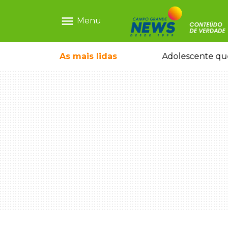
menu
Menu
escrava virtual", diz delegada
As mais
lidas
Granizo danific