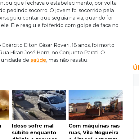
contou que fechava o estabelecimento, por volta
o pedindo socorro. O jovem foi socorrido pela
onseguiu contar que seguia na via, quando foi
le. Ele reagiu e foi ferido com golpe de faca no
xército Elton César Roveri, 18 anos, foi morto
 Rua Hiran José Horn, no Conjunto Parati. O
a unidade de
saúde
, mas não resistiu.
Ú
a
Idoso sofre mal
Com máquinas nas
súbito enquanto
ruas, Vila Nogueira