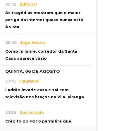
06:02
Editorial
As tragédias mostram que o maior
perigo da internet quase nunca está
à vista
06:00
Jogo Aberto
Como milagre, corredor da Santa
Casa aparece vazio
QUINTA, 06 DE AGOSTO
23:45
Flagrante
Ladrão invade casa e sai com
televisão nos braços na Vila Ipiranga
23:26
Sancionado
Crédito do FGTS permitirá que
santas casas refinanciem dívidas até