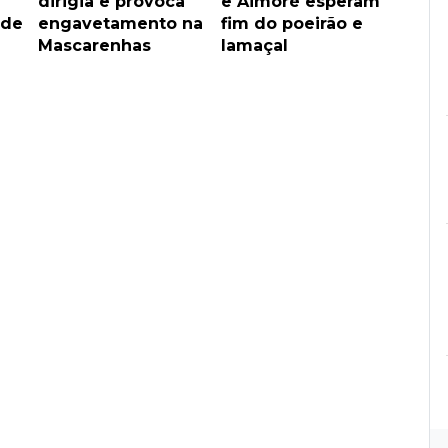
dirigia e provoca
e Aimoré esperam
 de
engavetamento na
fim do poeirão e
Mascarenhas
lamaçal