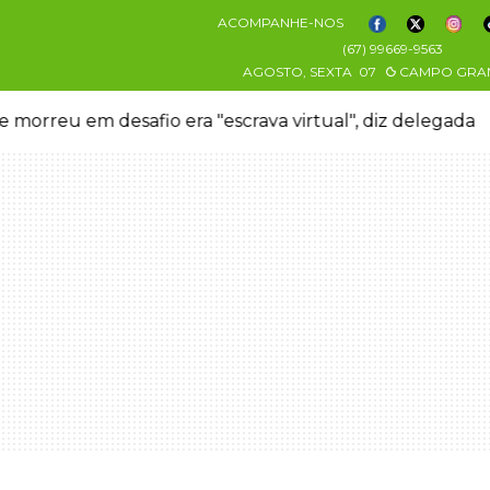
ACOMPANHE-NOS
(67) 99669-9563
AGOSTO, SEXTA
07
CAMPO GRA
a telhados e plantações durante temporal no interior