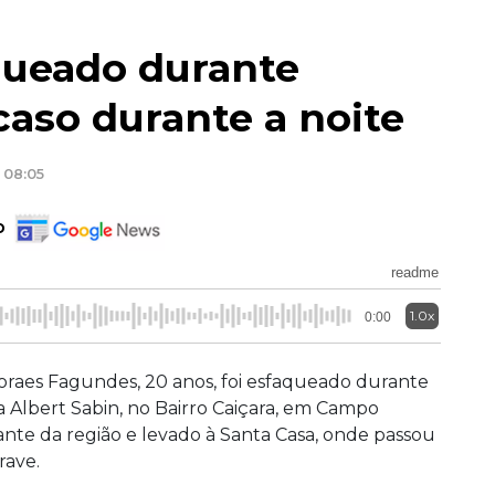
queado durante
caso durante a noite
 08:05
o
readme
1.0x
0:00
oraes Fagundes, 20 anos, foi esfaqueado durante
a Albert Sabin, no Bairro Caiçara, em Campo
ante da região e levado à Santa Casa, onde passou
rave.