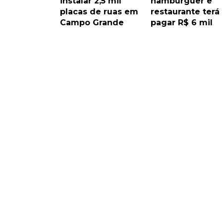
instalar 2,5 mil
hambúrguer e
placas de ruas em
restaurante terá
Campo Grande
pagar R$ 6 mil