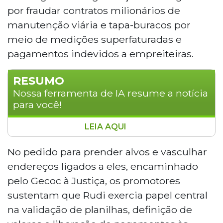
por fraudar contratos milionários de
manutenção viária e tapa-buracos por
meio de medições superfaturadas e
pagamentos indevidos a empreiteiras.
RESUMO
Nossa ferramenta de IA resume a notícia
para você!
LEIA AQUI
O ex-secretário de Infraestrutura de
Campo Grande Rudi Fiorese, preso na
No pedido para prender alvos e vasculhar
Operação Buraco Sem Fim, é apontado
endereços ligados a eles, encaminhado
pelo Gecoc como líder de esquema que
pelo Gecoc à Justiça, os promotores
fraudou contratos milionários de tapa-
sustentam que Rudi exercia papel central
buracos entre 2018 e 2025, com medições
na validação de planilhas, definição de
superfaturadas. Investigadores
encontraram R$ 186 mil em sua