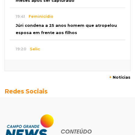
meses após ser capturado
19:41
Feminicídio
Júri condena a 25 anos homem que atropelou
esposa em frente aos filhos
19:20
Selic
Banco Central reduz juros para 14% ao ano em
4º corte consecutivo
+
Notícias
19:05
Pregão
Redes Sociais
Dólar comercial fecha cotado a R$ 5,12 com
atenção ao cenário externo
18:41
Ideb
Ensino Médio melhora nas maiores cidades do
Estado, mas aprendizagem recua