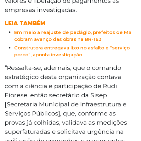
valores e liberação de pagamentos às
residência. Após deixar a prefeitura, ele
empresas investigadas.
assinou contratos com a empreiteira
investigada já no governo estadual.
LEIA TAMBÉM
Em meio a reajuste de pedágio, prefeitos de MS
cobram avanço das obras na BR-163
Construtora entregava lixo no asfalto e “serviço
porco”, aponta investigação
“Ressalta-se, ademais, que o comando
estratégico desta organização contava
com a ciência e participação de Rudi
Fiorese, então secretário da Sisep
[Secretaria Municipal de Infraestrutura e
Serviços Públicos], que, conforme as
provas já colhidas, validava as medições
superfaturadas e solicitava urgência na
agilização de empenhos e pagamentos