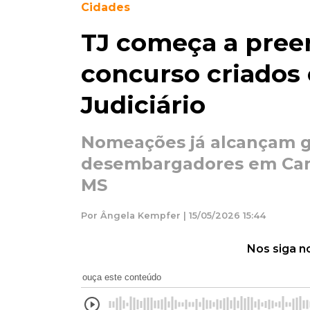
Cidades
TJ começa a pree
concurso criados 
Judiciário
Nomeações já alcançam ga
desembargadores em Camp
MS
Por Ângela Kempfer | 15/05/2026 15:44
Nos siga n
ouça este conteúdo