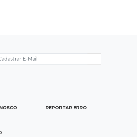
de acesso inédito à Série A2 feminina
18:13
Nacional
Alerta em celulares mobiliza buscas
por bebê
17:58
Registro do céu
Após chuva, despedida do "sextou" é
com pôr do sol que parece fogo
17:45
Em Corumbá
Ex-vereador preso começa briga
durante banho de sol e leva socos de
detento
ONOSCO
REPORTAR ERRO
0