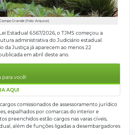
 Campo Grande (Foto: Arquivo)
Lei Estadual 6.567/2026, o TJMS começou a
utura administrativa do Judiciário estadual.
io da Justiça já aparecem ao menos 22
ublicada em abril deste ano.
 para você!
IA AQUI
do Sul iniciou o preenchimento de vagas criadas
menos 22 nomeações publicadas no Diário da
argos comissionados de assessoramento jurídico
 cargos comissionados, incluindo assessores de
s, espalhados por comarcas do interior e
 serão custeadas pelo orçamento do Judiciário,
 preenchidos estão cargos nas varas cíveis,
iscal.
sidual, além de funções ligadas a desembargadores