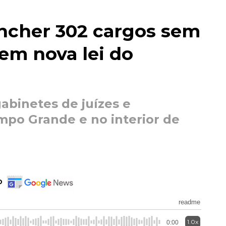
ncher 302 cargos sem
em nova lei do
binetes de juízes e
o Grande e no interior de
o
readme
1.0x
0:00