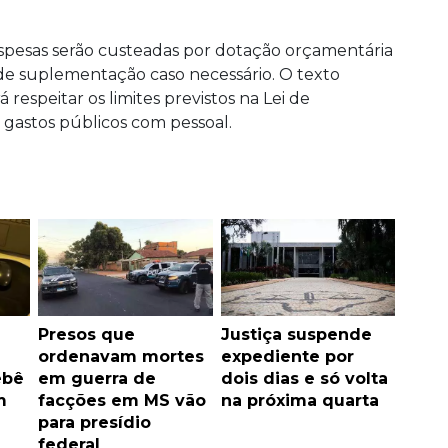
espesas serão custeadas por dotação orçamentária
e de suplementação caso necessário. O texto
espeitar os limites previstos na Lei de
 gastos públicos com pessoal.
Presos que
Justiça suspende
ordenavam mortes
expediente por
ebê
em guerra de
dois dias e só volta
m
facções em MS vão
na próxima quarta
para presídio
federal