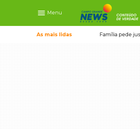
menu
Menu
o pai e morre a caminho do hospital
As mais
lidas
Família pede ju