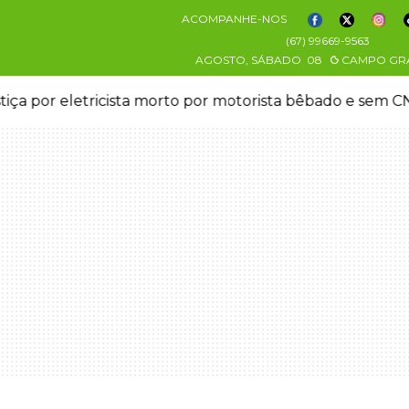
ACOMPANHE-NOS
(67) 99669-9563
AGOSTO, SÁBADO
08
CAMPO GR
stiça por eletricista morto por motorista bêbado e sem 