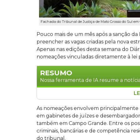
Fachada do Tribunal de Justiça de Mato Grosso do Sul em
Pouco mais de um mês após a sanção da 
preencher as vagas criadas pela nova estr
Apenas nas edições desta semana do Diár
nomeações vinculadas diretamente à lei p
RESUMO
Nossa ferramenta de IA resume a notícia
LE
O Tribunal de Justiça de Mato Grosso 
pela Lei Estadual 6.567/2026, com ao 
As nomeações envolvem principalmente c
Justiça em uma semana. A lei prevê 302
em gabinetes de juízes e desembargadore
desembargadores e juízes. As despesas
também em Campo Grande. Entre os postos
respeitando a Lei de Responsabilidade F
criminais, bancárias e de competência re
do tribunal.