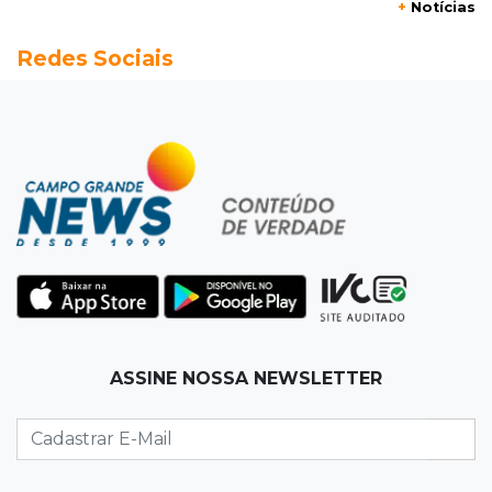
+
Notícias
Árvore cai, bloqueia avenida e deixa comércio
Redes Sociais
sem energia em Campo Grande
12:34
"Foi mal"
Mulher em situação de rua coloca fogo em
terreno e causa incêndio no Santo Amaro
12:10
Direito
Inteligência Artificial avança na advocacia e
encurta tarefas administrativas
12:08
Decisão judicial
ASSINE NOSSA NEWSLETTER
Justiça manda tirar canil e proíbe treino do
Choque ao lado de condomínio
11:56
Esquecidos