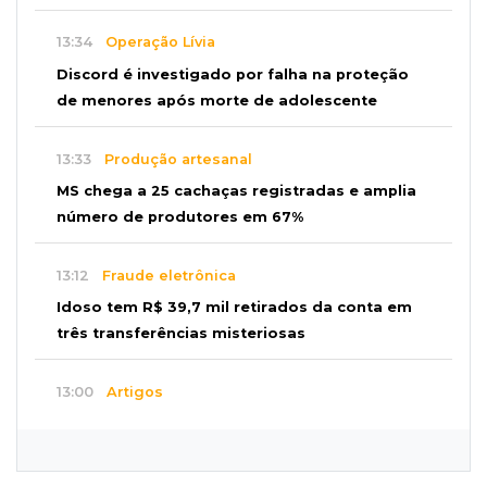
13:34
Operação Lívia
Discord é investigado por falha na proteção
de menores após morte de adolescente
13:33
Produção artesanal
MS chega a 25 cachaças registradas e amplia
número de produtores em 67%
13:12
Fraude eletrônica
Idoso tem R$ 39,7 mil retirados da conta em
três transferências misteriosas
13:00
Artigos
O crescimento descontrolado das big techs
12:55
Ventania