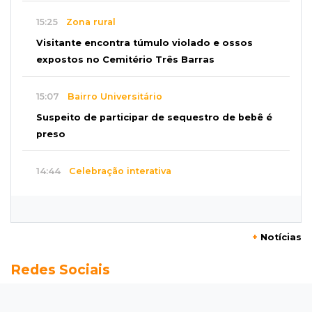
15:25
Zona rural
Visitante encontra túmulo violado e ossos
expostos no Cemitério Três Barras
15:07
Bairro Universitário
Suspeito de participar de sequestro de bebê é
preso
14:44
Celebração interativa
Quiz sobre história de Cassilândia marca festa
de 72 anos em praça no Centro
+
Notícias
14:28
Preservação
Redes Sociais
Ladário abre consulta para criação do Parque
Natural Pérola do Pantanal