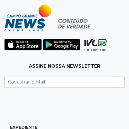
13:52
Corumbá
Pantaneiro que salvou fazenda com diques
vira personagem de livro
13:34
Operação Lívia
Discord é investigado por falha na proteção
de menores após morte de adolescente
13:33
Produção artesanal
ASSINE NOSSA NEWSLETTER
MS chega a 25 cachaças registradas e amplia
número de produtores em 67%
13:12
Fraude eletrônica
Idoso tem R$ 39,7 mil retirados da conta em
transferências misteriosas
EXPEDIENTE
13:00
Artigos