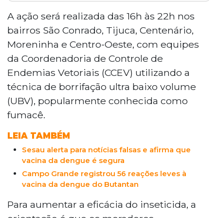
Moradores de cinco bairros de Campo Grande
devem manter portas e janelas abertas nesta
A ação será realizada das 16h às 22h nos
terça-feira (16), entre 16h e 22h, durante a
bairros São Conrado, Tijuca, Centenário,
passagem do fumacê nos bairros São Conrado,
Moreninha e Centro-Oeste, com equipes
Tijuca, Centenário, Moreninha e Centro-Oeste.
da Coordenadoria de Controle de
A ação da Sesau usa borrifação UBV contra o
Endemias Vetoriais (CCEV) utilizando a
Aedes aegypti, transmissor de dengue, zika e
chikungunya, mas não elimina larvas ou ovos,
técnica de borrifação ultra baixo volume
exigindo que moradores eliminem água
(UBV), popularmente conhecida como
parada.
fumacê.
LEIA TAMBÉM
Sesau alerta para notícias falsas e afirma que
vacina da dengue é segura
Campo Grande registrou 56 reações leves à
vacina da dengue do Butantan
Para aumentar a eficácia do inseticida, a