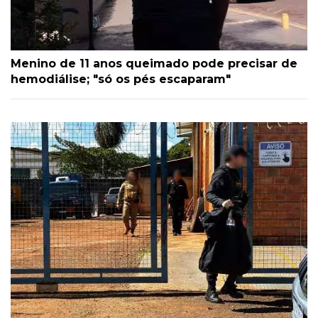
Menino de 11 anos queimado pode precisar de
hemodiálise; "só os pés escaparam"