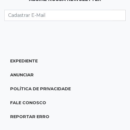
Semana cultural reúne grandes nomes da
música, teatro e dança no Teatro Prosa
12:47
Artigos
O terrorismo começa pela dignidade humana
12:43
Esporte Equestre
EXPEDIENTE
Da fivela de campeã ao sonho internacional:
amazona de MS quer chegar ao Texas
ANUNCIAR
12:32
Máquinas de Areia
POLÍTICA DE PRIVACIDADE
Empresário investigado em 2023 volta a ser
alvo por R$ 100 milhões em contratos
FALE CONOSCO
12:26
Clima
REPORTAR ERRO
Defesa Civil descarta cenário extremo com