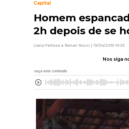
Capital
Homem espancado
2h depois de se 
Liana Feitosa e Renan Nucci | 19/04/2015 10:25
Nos siga n
ouça este conteúdo