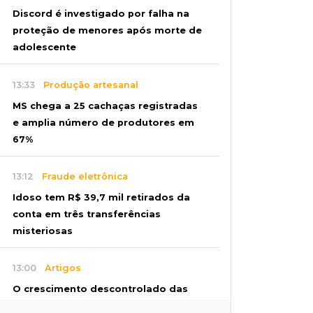
Discord é investigado por falha na
proteção de menores após morte de
adolescente
13:33
Produção artesanal
MS chega a 25 cachaças registradas
e amplia número de produtores em
67%
13:12
Fraude eletrônica
Idoso tem R$ 39,7 mil retirados da
conta em três transferências
misteriosas
13:00
Artigos
O crescimento descontrolado das
big techs