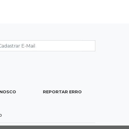
Juiz manda soltar motorista bêbado
envolvido em acidente que matou
eletricista
11:19
Successione
Preso há quase 1 semana, ex-
deputado Neno Razuk tenta
liberdade no STJ
11:07
Novo cenário
Acrissul atribui queda do rebanho em
MS a ciclo pecuário e uso da terra
ONOSCO
REPORTAR ERRO
11:00
Let it Rip
Esquece de farmar aura:
0
campeonato de Beyblade agita
Campo Grande