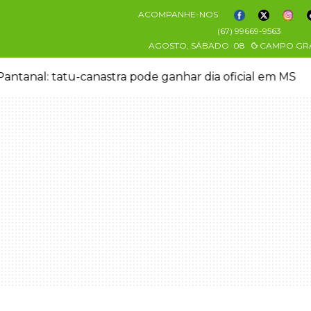
ACOMPANHE-NOS
(67) 99669-9563
AGOSTO, SÁBADO
08
CAMPO GR
antanal: tatu-canastra pode ganhar dia oficial em MS