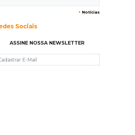
+
Notícias
12:55
Ventania
Árvore cai, bloqueia avenida e deixa
edes Sociais
comércio sem energia em Campo
Grande
ASSINE NOSSA NEWSLETTER
12:34
"Foi mal"
Mulher em situação de rua coloca
fogo em terreno e causa incêndio no
Santo Amaro
12:10
Direito
Inteligência Artificial avança na
advocacia e encurta tarefas
administrativas
12:08
Decisão judicial