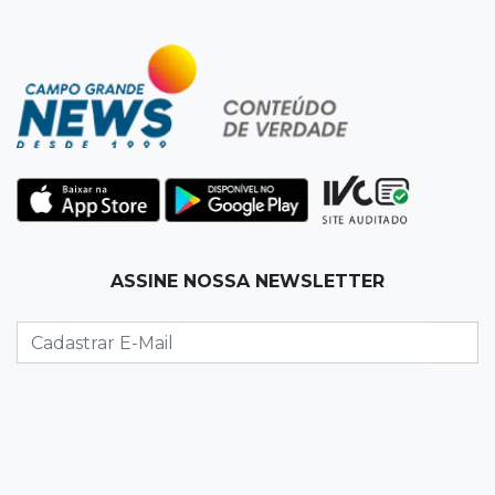
12:13
Velório
Amigos se despedem de Scalise e recordam
criatividade sem limites
12:03
"Os 100 do PCC"
Trajetória de membros do PCC revela
presença em metade dos presídios de MS
11:54
Trânsito
ASSINE NOSSA NEWSLETTER
Motorista bêbado e sem CNH é preso por
homicídio
11:41
Finanças
Presença feminina em títulos financeiros eleva
a R$ 3,29 bi aplicações de MS