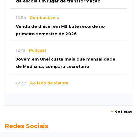
da escola um lugar de transformação
12:54
Combustíveis
Venda de diesel em MS bate recorde no
primeiro semestre de 2026
12:41
Podcast
Jovem em Unei custa mais que mensalidade
de Medicina, compara secretário
12:37
Ao lado de viatura
Esposa de motociclista morto chega primeiro
ao acidente e é amparada pela mãe
+
Notícias
12:21
Agosto Lilás
Redes Sociais
Adriane relata violência política e reforça
combate à violência contra mulheres