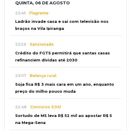
QUINTA, 06 DE AGOSTO
23:45
Flagrante
Ladrão invade casa e sai com televisão nos
braços na Vila Ipiranga
23:26
Sancionado
Crédito do FGTS permitirá que santas casas
refinanciem dívidas até 2030
23:07
Balança rural
Soja fica R$ 3 mais cara em um ano, enquanto
preço do milho pouco muda
22:48
Concurso 3.041
Sortudo de MS leva R$ 52 mil ao apostar R$ 5
na Mega-Sena