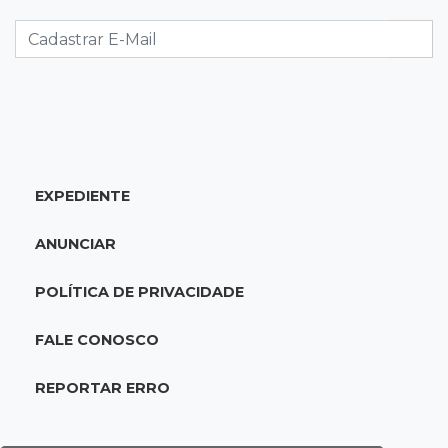
21:03
Futebol
Vitória goleia Athletico-PR por 4 a 0 e avança
às quartas da Copa do Brasil
20:44
94º caso
Foragido por roubo morre baleado em
confronto com policiais militares
EXPEDIENTE
20:25
Sorte
ANUNCIAR
Veja as dezenas de hoje na Mega-Sena, Quina,
Timemania e mais
POLÍTICA DE PRIVACIDADE
20:06
Balcão de empregos
FALE CONOSCO
Semana termina com 913 vagas de trabalho
abertas em 114 funções
REPORTAR ERRO
19:47
Festival do Sobá