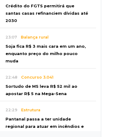
Crédito do FGTS permitirá que
santas casas refinanciem dívidas até
2030
23:07
Balança rural
Soja fica R$ 3 mais cara em um ano,
enquanto preço do milho pouco
muda
22:48
Concurso 3.041
Sortudo de MS leva R$ 52 mil ao
apostar R$ 5 na Mega-Sena
22:29
Estrutura
Pantanal passa a ter unidade
regional para atuar em incêndios e
desmate