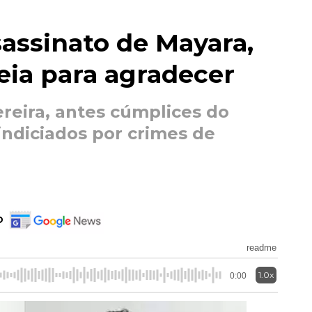
assinato de Mayara,
eia para agradecer
reira, antes cúmplices do
indiciados por crimes de
o
readme
1.0x
0:00