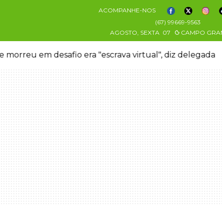
ACOMPANHE-NOS
(67) 99669-9563
AGOSTO, SEXTA
07
CAMPO GRA
 morreu em desafio era "escrava virtual", diz delegada