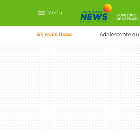
menu
Menu
durante temporal no interior
As mais
lidas
Adolescente que