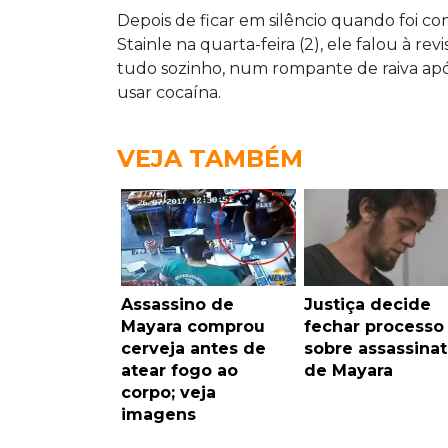
Depois de ficar em silêncio quando foi c
Stainle na quarta-feira (2), ele falou à re
tudo sozinho, num rompante de raiva apó
usar cocaína.
VEJA TAMBÉM
Assassino de
Justiça decide
Mayara comprou
fechar processo
cerveja antes de
sobre assassina
atear fogo ao
de Mayara
corpo; veja
imagens