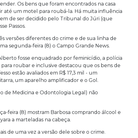
a vender. Os bens que foram encontrados na casa
 ir até um motel para roubá-la. Há muita influência
em de ser decidido pelo Tribunal do Júri (que
sse Passos.
ês versões diferentes do crime e de sua linha de
ima segunda-feira (8) o Campo Grande News.
lberto fosse enquadrado por feminicídio, a polícia
 para roubar e inclusive destacou que os bens de
sso estão avaliados em R$ 17,3 mil - um
tarra, um aparelho amplificador e o Gol.
uto de Medicina e Odontologia Legal) não
rça-feira (8) mostram Barbosa comprando álcool e
yara a marteladas na cabeça.
is de uma vez a versão dele sobre o crime.