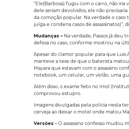
“Ele(Barbosa) fugiu com o carro, não iri
dele seriam devolvidos, ele não precisaria
da comoção popular. Na verdade o caso t
julga e condena casos de assassinatos)”, di
Mudanças –
Na verdade, Passos já deu tr
defesa no caso, conforme mostrou na últ
Apesar do clamor popular para que Luis A
manteve a tese de que o baterista matou
Mayara que estavam com o assassino confe
notebook, um celular, um violão, uma gui
Além disso, o exame feito no Imol (Instit
comprovou estupro.
Imagens divulgadas pela polícia nesta te
cerveja ao deixar o motel onde matou Ma
Versões -
O assassino confesso mudou ma