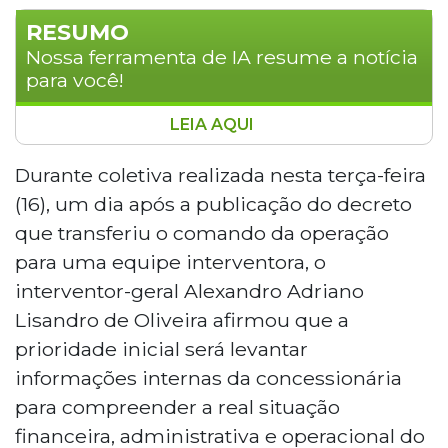
RESUMO
Nossa ferramenta de IA resume a notícia
para você!
LEIA AQUI
A Prefeitura de Campo Grande decretou
intervenção no Consórcio Guaicurus,
Durante coletiva realizada nesta terça-feira
responsável pelo transporte coletivo urbano,
(16), um dia após a publicação do decreto
com prazo inicial de 180 dias. O interventor-
que transferiu o comando da operação
geral Alexandro de Oliveira afirmou que, em
para uma equipe interventora, o
um primeiro momento, não haverá mudanças
interventor-geral Alexandro Adriano
imediatas para os usuários, sendo o foco a
realização de um diagnóstico financeiro e
Lisandro de Oliveira afirmou que a
operacional da concessão. A prefeita Adriane
prioridade inicial será levantar
Lopes destacou que a medida visa identificar
informações internas da concessionária
problemas estruturais e garantir melhorias
para compreender a real situação
reais no sistema.
financeira, administrativa e operacional do