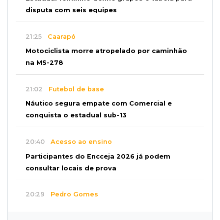
disputa com seis equipes
21:25
Caarapó
Motociclista morre atropelado por caminhão
na MS-278
21:02
Futebol de base
Náutico segura empate com Comercial e
conquista o estadual sub-13
20:40
Acesso ao ensino
Participantes do Encceja 2026 já podem
consultar locais de prova
20:29
Pedro Gomes
Jovem morre baleado e suspeita envolve