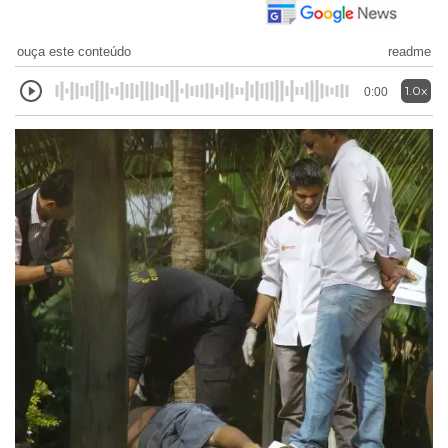
ouça este conteúdo
readme
1.0x
0:00