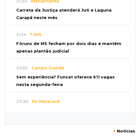
21:34
Atendimento
Carreta da Justiça atenderá Juti e Laguna
Carapã neste mês
21:14
TJMS
Fóruns de MS fecham por dois dias e mantêm
apenas plantão judicial
20:52
Campo Grande
Sem experiência? Funsat oferece 611 vagas
nesta segunda-feira
20:30
No Maracanã
Flamengo vence Vitória por 2 a 0 e encurta
distância para o líder
+
Notícias
20:13
Empregos