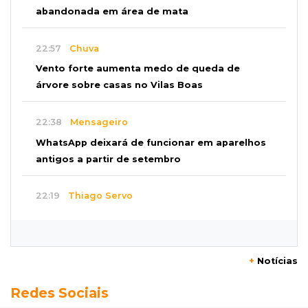
abandonada em área de mata
22:57
Chuva
Vento forte aumenta medo de queda de
árvore sobre casas no Vilas Boas
22:38
Mensageiro
WhatsApp deixará de funcionar em aparelhos
antigos a partir de setembro
22:19
Thiago Servo
Sertanejo desiste de ação de R$ 12 milhões
por pagar pensão sem ser pai
+
Notícias
21:50
Balcão de empregos
Redes Sociais
Semana vai começar com 909 novas
oportunidades de trabalho em 114 funções