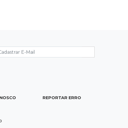
08:15
Em Pauta
Jagunços, jacobinos e batalha
política nas ruas de Corumbá em
1897
08:10
Artigos
O rebanho dos originais
08:06
De MS para o mundo
Da pele para a tela, tatuadora de
Campo Grande expõe obras na Itália
ONOSCO
REPORTAR ERRO
08:00
Post Patrocinado
"Bota Fora" da Sofá Inbox reúne
quatro opções com 48% de desconto
0