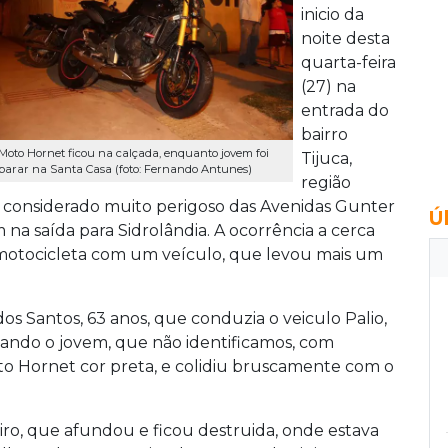
inicio da
noite desta
quarta-feira
(27) na
entrada do
bairro
Moto Hornet ficou na calçada, enquanto jovem foi
Tijuca,
parar na Santa Casa (foto: Fernando Antunes)
região
considerado muito perigoso das Avenidas Gunter
Ú
na saída para Sidrolândia. A ocorrência a cerca
motocicleta com um veículo, que levou mais um
s Santos, 63 anos, que conduzia o veiculo Palio,
uando o jovem, que não identificamos, com
o Hornet cor preta, e colidiu bruscamente com o
iro, que afundou e ficou destruida, onde estava