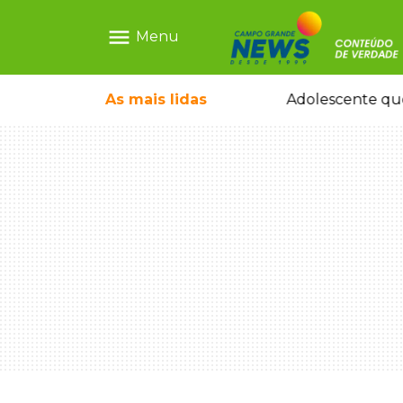
menu
Menu
rquiteto dos projetos fora do comum
As mais
lidas
Adolescente que