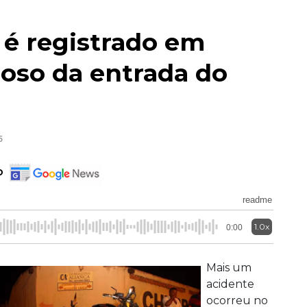
 é registrado em
oso da entrada do
5
o
readme
1.0x
0:00
Mais um
acidente
ocorreu no