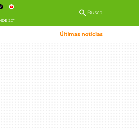
search
Busca
NDE
20º
Últimas notícias