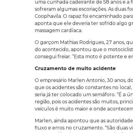
uma cunhada cadeirante de 58 anos e a fil
sofreram algumas escoriações. As duas 
Coophavila. O rapaz foi encaminhado par
aponta que ele deveria ter sofrido algo
massagem cardíaca.
O garçom Mathias Rodrigues, 27 anos, qu
do acontecido, apontou que o motociclist
consegui freiar. “Esta moto é potente e em 
Cruzamento de muito acidente
O empresário Marlen Antonio, 30 anos, d
que os acidentes são constantes no local
seria já ter colocado um semáforo. “É a ú
região, pois os acidentes são muitos, prin
veiculos é muito maior e onde acontecem 
Marlen, ainda apontou que as autoridades 
fluxo e erros no cruzamento. “São duas v