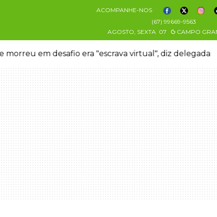
ACOMPANHE-NOS
(67) 99669-9563
AGOSTO, SEXTA
07
CAMPO GRA
 morreu em desafio era "escrava virtual", diz delegada