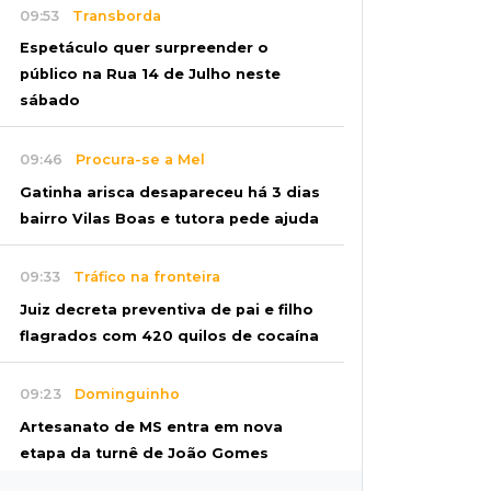
09:53
Transborda
Espetáculo quer surpreender o
público na Rua 14 de Julho neste
sábado
09:46
Procura-se a Mel
Gatinha arisca desapareceu há 3 dias
bairro Vilas Boas e tutora pede ajuda
09:33
Tráfico na fronteira
Juiz decreta preventiva de pai e filho
flagrados com 420 quilos de cocaína
09:23
Dominguinho
Artesanato de MS entra em nova
etapa da turnê de João Gomes