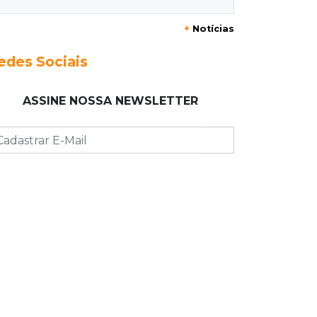
09:15
Atenção
+
Notícias
Eventos interditam ruas de Campo
Grande nesta sexta-feira
edes Sociais
09:09
Mesmo lugar
ASSINE NOSSA NEWSLETTER
Três dias após obra, buraco volta a
Joaquim Murtinho
09:00
Post Patrocinado
Chanton celebra Dia dos Pais com
cestas, kits e tortas especiais
08:55
Agosto Lilás
Bares serão pontos de apoio a
mulheres vítimas de violência
08:48
"Caminhada" matinal