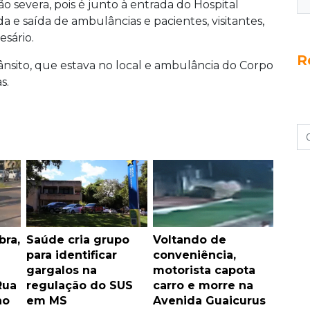
o severa, pois é junto à entrada do Hospital
 e saída de ambulâncias e pacientes, visitantes,
esário.
R
rânsito, que estava no local e ambulância do Corpo
s.
bra,
Saúde cria grupo
Voltando de
para identificar
conveniência,
gargalos na
motorista capota
Rua
regulação do SUS
carro e morre na
ho
em MS
Avenida Guaicurus