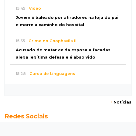
15:45
Vídeo
Jovem é baleado por atiradores na loja do pai
e morre a caminho do hospital
15:35
Crime no Coophavila II
Acusado de matar ex da esposa a facadas
alega legítima defesa e é absolvido
15:28
Curso de Linguagens
UEMS abre inscrições para voluntários
ensinarem português a estrangeiros
+
Notícias
15:15
Pegue o guarda-chuva
Redes Sociais
Chuva chega à Capital e antecipa mudança no
tempo prevista para o fim de semana