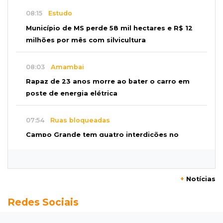
08:15
Estudo
Município de MS perde 58 mil hectares e R$ 12
milhões por mês com silvicultura
08:03
Amambai
Rapaz de 23 anos morre ao bater o carro em
poste de energia elétrica
07:54
Ruas bloqueadas
Campo Grande tem quatro interdições no
trânsito neste domingo
07:45
Dia dos Pais
+
Notícias
Qual conselho do seu pai você não ouviu e
Redes Sociais
hoje paga um preço alto?