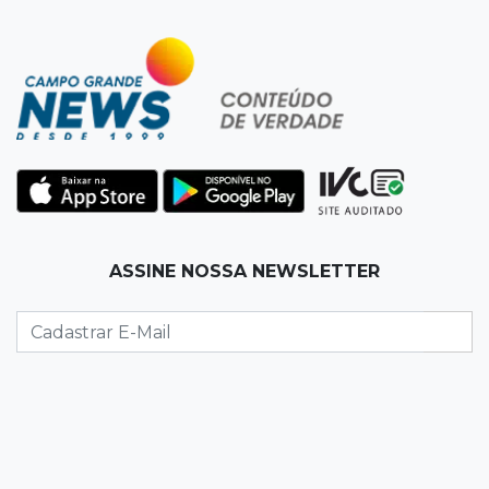
07:30
Disciplina e amor
Pais passam kung-fu de geração em geração
e agora treinam as filhas
07:26
Tiradentes
Ataque em beco deixa um morto com rosto
deformado e outro ferido
07:20
14 de julho
ASSINE NOSSA NEWSLETTER
Feira Central encerra Festival do Sobá com
karaokê de Dia dos Pais
07:15
Artigos
A esperança não pode morrer
07:10
Previsão
Domingo terá calor de 38°C, tempo seco e