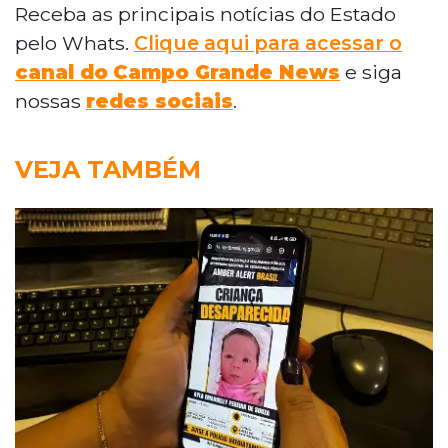
Receba as principais notícias do Estado
pelo Whats.
Clique aqui para acessar o
canal do
Campo Grande News
e siga
nossas
redes sociais
.
VEJA TAMBÉM