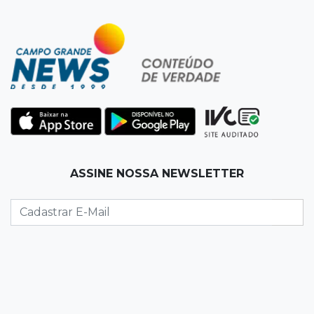
19:27
Caso Ayla
Defesa diz que preso suspeito de sequestro
só emprestou casa a conhecido
19:02
Estrela do Sul
Caminhão tomba e trava trânsito após
acidente com F-1000 na Av. Heráclito
18:46
Futsal de base
ASSINE NOSSA NEWSLETTER
Rodada de estreia da Copa Pelezinho soma 35
gols em quatro jogos
18:28
Concurso 3.042
Mega-Sena sorteia neste domingo prêmio
acumulado em R$ 165 milhões