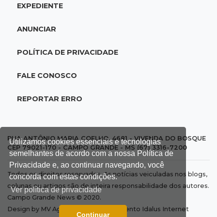
EXPEDIENTE
18:05
Energia renovável
Produção de biodiesel cresce 32% em MS e
ANUNCIAR
supera 31 milhões de litros
POLÍTICA DE PRIVACIDADE
17:44
100º caso
Suspeito de roubo morre ao reagir à
FALE CONOSCO
abordagem policial no Noroeste
REPORTAR ERRO
17:21
Brasileirão feminino
Palmeiras empata fora de casa e Bahia vence
com dois gols de Raquel
RUA ANTÔNIO MARIA COELHO, 4681 - VIVENDA DO BOSQUE
Utilizamos cookies essenciais e tecnologias
CEP 79021-170 - CAMPO GRANDE - MS (67) 3316-7200
semelhantes de acordo com a nossa Política de
17:06
Brasileirão
Privacidade e, ao continuar navegando, você
Todos os direitos reservados. As notícias veiculadas nos blogs,
Grêmio vira sobre São Paulo com gol de falta
concorda com estas condições.
colunas ou artigos são de inteira responsabilidade dos autores.
e deixa zona de rebaixamento
Ver política de privacidade
Campo Grande News © 2020.
Design by MV Agência | Desenvolvimento
Idalus Internet
16:44
Rajadas de vento
Continuar