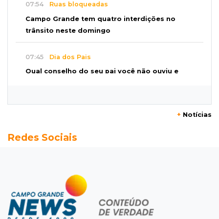
07:54
Ruas bloqueadas
Campo Grande tem quatro interdições no
trânsito neste domingo
07:45
Dia dos Pais
Qual conselho do seu pai você não ouviu e
hoje paga um preço alto?
07:30
Disciplina e amor
+
Notícias
Pais passam kung-fu de geração em geração
Redes Sociais
e agora treinam as filhas
07:26
Tiradentes
Ataque em beco deixa um morto com rosto
deformado e outro ferido
07:20
14 de julho