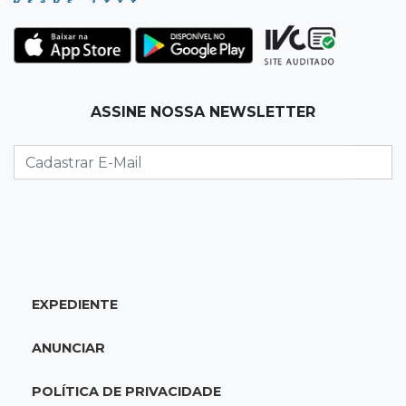
Feira Central encerra Festival do Sobá com
karaokê de Dia dos Pais
07:15
Artigos
ASSINE NOSSA NEWSLETTER
A esperança não pode morrer
07:10
Previsão
Domingo terá calor de 38°C, tempo seco e
chance de chuva em MS
07:10
Amor que acolhe
Eles cancelaram viagem à Europa porque o
EXPEDIENTE
sonho de ser pais chegou
ANUNCIAR
07:03
Centro
Briga em bar na 14 termina com rapaz de 21
POLÍTICA DE PRIVACIDADE
anos morto a facada