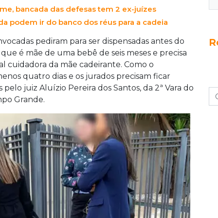
me, bancada das defesas tem 2 ex-juízes
a podem ir do banco dos réus para a cadeia
R
onvocadas pediram para ser dispensadas antes do
u que é mãe de uma bebê de seis meses e precisa
al cuidadora da mãe cadeirante. Como o
nos quatro dias e os jurados precisam ficar
pelo juiz Aluízio Pereira dos Santos, da 2ª Vara do
ampo Grande.