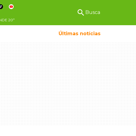
search
Busca
NDE
20º
Últimas notícias