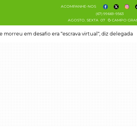
ACOMPANHE-NOS
(67) 99669-9563
AGOSTO, SEXTA
07
CAMPO GRA
 morreu em desafio era "escrava virtual", diz delegada