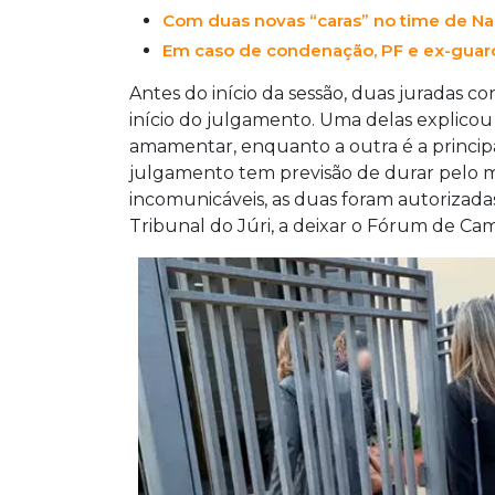
Com duas novas “caras” no time de Na
Em caso de condenação, PF e ex-guard
Antes do início da sessão, duas juradas c
início do julgamento. Uma delas explico
amamentar, enquanto a outra é a princip
julgamento tem previsão de durar pelo me
incomunicáveis, as duas foram autorizadas 
Tribunal do Júri, a deixar o Fórum de C