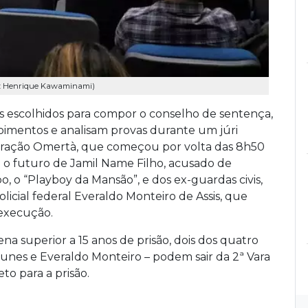
oto: Henrique Kawaminami)
 escolhidos para compor o conselho de sentença,
mentos e analisam provas durante um júri
eração Omertà, que começou por volta das 8h50
ão o futuro de Jamil Name Filho, acusado de
o “Playboy da Mansão”, e dos ex-guardas civis,
licial federal Everaldo Monteiro de Assis, que
execução.
a superior a 15 anos de prisão, dois dos quatro
unes e Everaldo Monteiro – podem sair da 2ª Vara
to para a prisão.