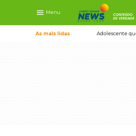
menu
Menu
icleta em caminhão estacionado
As mais
lidas
Adolescente que