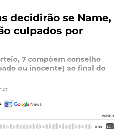
s decidirão se Name,
ão culpados por
orteio, 7 compõem conselho
pado ou inocente) ao final do
1:07
o
readme
1.0x
0:00