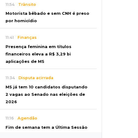
11:54
Trânsito
Motorista bêbado e sem CNH é preso
por homicídio
11:41
Finanças
Presença feminina em títulos
financeiros eleva a R$ 3,29 bi
aplicações de MS
11:34
Disputa acirrada
MS já tem 10 candidatos disputando
2 vagas ao Senado nas eleições de
2026
11:16
Agendão
Fim de semana tem a Última Sessão
de Freud e Festival do Sobá