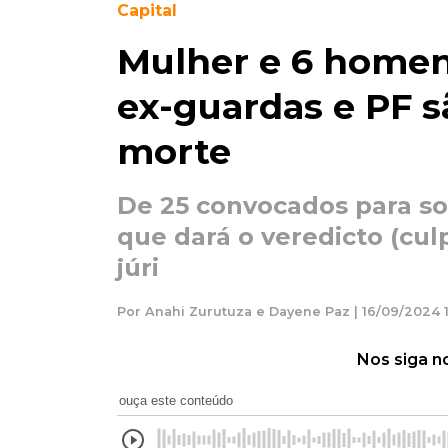
Capital
Mulher e 6 homen
ex-guardas e PF s
morte
De 25 convocados para s
que dará o veredicto (cul
júri
Por Anahi Zurutuza e Dayene Paz | 16/09/2024 1
Nos siga n
ouça este conteúdo