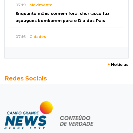
07:19
Movimento
Enquanto mães comem fora, churrasco faz
açougues bombarem para o Dia dos Pais
07:16
Cidades
MS muda regra da conservação e só pagará
empresas por rodovias sem buracos
+
Notícias
07:10
Agendão
Redes Sociais
Sábado é dia de Feira das Esposas, Festival
do Sobá e Parada Nerd
07:07
Previsão do tempo
Sábado será de calor intenso e alerta de
vendaval em Mato Grosso do Sul
07:07
Narcotráfico