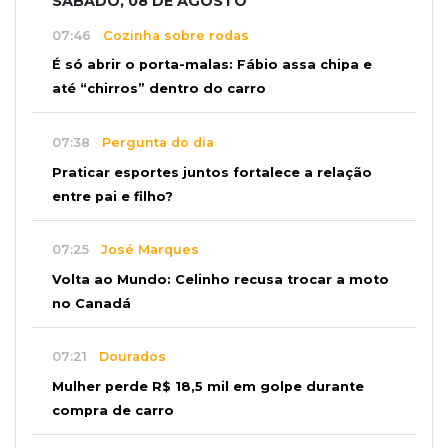
SÁBADO, 08 DE AGOSTO
07:46
Cozinha sobre rodas
É só abrir o porta-malas: Fábio assa chipa e
até “chirros” dentro do carro
07:38
Pergunta do dia
Praticar esportes juntos fortalece a relação
entre pai e filho?
07:25
José Marques
Volta ao Mundo: Celinho recusa trocar a moto
no Canadá
07:21
Dourados
Mulher perde R$ 18,5 mil em golpe durante
compra de carro