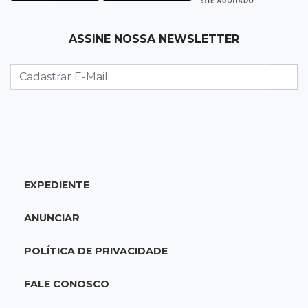
Mineração ganha força, gera mais empregos e
impulsiona exportações de MS
ASSINE NOSSA NEWSLETTER
13:34
Rio Verde do MT
Um dia após matar companheira, homem se
entrega e acaba preso por feminicídio
13:25
Nova Ala
Hospital de Câncer inaugura 20 leitos de UTI e
amplia capacidade para pacientes
EXPEDIENTE
13:17
Depoimento contraditório
ANUNCIAR
Recém-nascida desaparecida foi entregue
para pagar dívida do pai com facção
POLÍTICA DE PRIVACIDADE
13:08
Investigação
FALE CONOSCO
Filha denuncia coronel da reserva da PM por