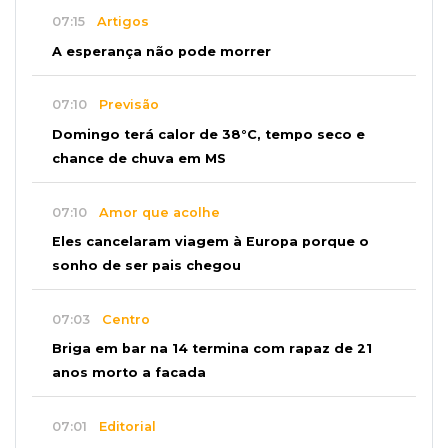
07:15
Artigos
A esperança não pode morrer
07:10
Previsão
Domingo terá calor de 38°C, tempo seco e
chance de chuva em MS
07:10
Amor que acolhe
Eles cancelaram viagem à Europa porque o
sonho de ser pais chegou
07:03
Centro
Briga em bar na 14 termina com rapaz de 21
anos morto a facada
07:01
Editorial