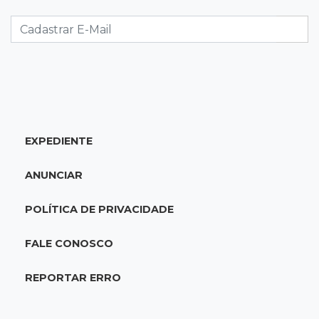
Motociclista morre atropelado por caminhão
na MS-278
21:02
Futebol de base
Náutico segura empate com Comercial e
conquista o estadual sub-13
EXPEDIENTE
20:40
Acesso ao ensino
Participantes do Encceja 2026 já podem
ANUNCIAR
consultar locais de prova
POLÍTICA DE PRIVACIDADE
20:29
Pedro Gomes
Jovem morre baleado e suspeita envolve
FALE CONOSCO
disputa entre facções rivais
REPORTAR ERRO
20:01
Futebol feminino
Pantanal treina em Goiânia antes de jogo que