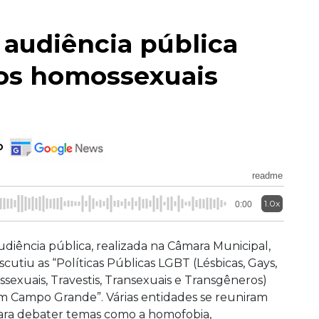
, audiência pública
dos homossexuais
o
readme
1.0x
0:00
udiência pública, realizada na Câmara Municipal,
iscutiu as “Políticas Públicas LGBT (Lésbicas, Gays,
issexuais, Travestis, Transexuais e Transgêneros)
m Campo Grande”. Várias entidades se reuniram
ara debater temas como a homofobia,