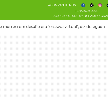
ACOMPANHE-NOS
(67) 99669-9563
AGOSTO, SEXTA
07
CAMPO GRA
 morreu em desafio era "escrava virtual", diz delegada