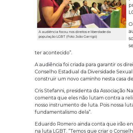
p
L
O
a
A audiência focou nos direitos e liberdade da
população LGBT (Foto: João Garrigó)
s
s
ter acontecido”.
A audiência foi criada para garantir os di
Conselho Estadual da Diversidade Sexual,
construir um novo caminho nesta casa de 
Cris Stefanni, presidenta da Associação Na
comenta que eles não lutam contra a relig
nosso instrumento de luta. Pois nossa luta
fundamentalismo dela”.
Eduardo Romero ainda conta que irão en
na luta LGBT. “Temos que criar o Conselh