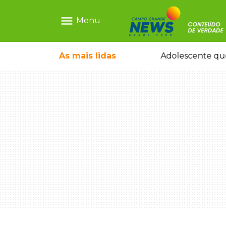
menu
Menu
As mais
lidas
Motorista embriagado e sem CNH é preso por homicídio após morte de motociclista
Adolescente que