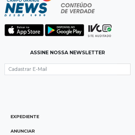
17:17
Em investigação
Pai de bebê desaparecida vai à polícia e nega
ser membro de facção
17:12
"Meu irmão não volta mais"
ASSINE NOSSA NEWSLETTER
Família pede justiça por eletricista morto por
motorista bêbado e sem CNH
17:01
Transferidos
Mandantes de mortes em guerra de facções
vão para presídio federal
17:00
Vila Sobrinho
EXPEDIENTE
Uno capota e Gol invade terreno em acidente
próximo à Praça do Papa
ANUNCIAR