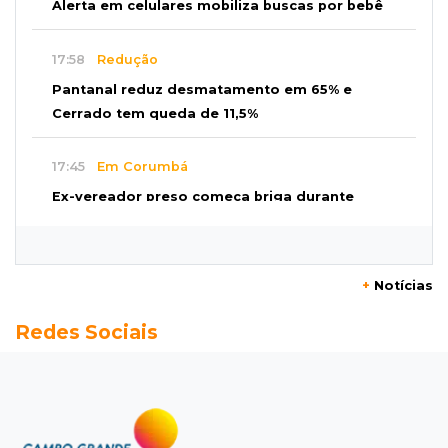
Alerta em celulares mobiliza buscas por bebê
17:58
Redução
Pantanal reduz desmatamento em 65% e
Cerrado tem queda de 11,5%
17:45
Em Corumbá
Ex-vereador preso começa briga durante
banho de sol e leva socos de detento
17:31
Dourados
+
Notícias
Vídeo mostra jovem sendo executado com
Redes Sociais
tiro na cabeça em loja do pai
17:24
Recursos
Governo libera R$ 433 mil a Deodápolis após
temporal de granizo causar estragos