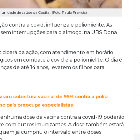
unidade de saúde da Capital. (Foto: Paulo Francis)
ão contra a covid, influenza e poliomielite. As
h, sem interrupções para o almoço, na UBS Dona
.
cipará da ação, com atendimento em horário
gicos em combate à covid e a poliomielite. O dia é
ças de até 14 anos, levarem os filhos para
ram cobertura vacinal de 95% contra a pólio
 no país preocupa especialistas
nhuma dose da vacina contra a covid-19 poderão
te com outros imunizantes. A dose também estará
a quem já cumpriu o intervalo entre doses
a.