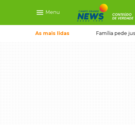
menu
Menu
o pai e morre a caminho do hospital
As mais
lidas
Família pede ju