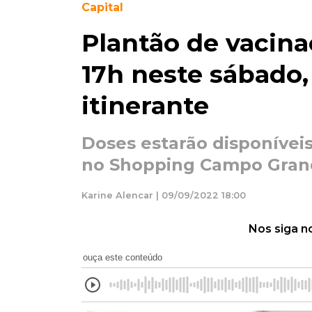
Capital
Plantão de vacina
17h neste sábado,
itinerante
Doses estarão disponívei
no Shopping Campo Gran
Karine Alencar | 09/09/2022 18:00
Nos siga n
ouça este conteúdo