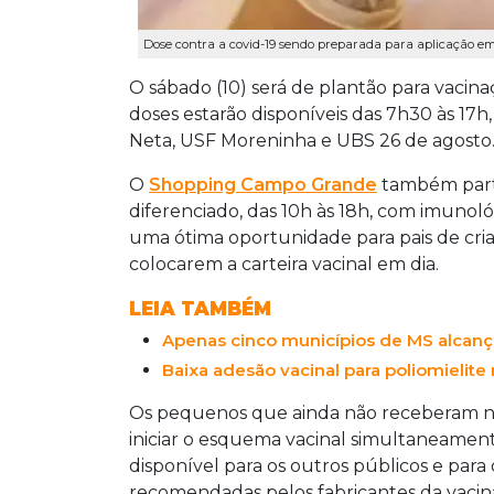
Dose contra a covid-19 sendo preparada para aplicação em 
O sábado (10) será de plantão para vacinaç
doses estarão disponíveis das 7h30 às 17
Neta, USF Moreninha e UBS 26 de agosto
O
Shopping Campo Grande
também parti
diferenciado, das 10h às 18h, com imunoló
uma ótima oportunidade para pais de crian
colocarem a carteira vacinal em dia.
LEIA TAMBÉM
Apenas cinco municípios de MS alcança
Baixa adesão vacinal para poliomielite
Os pequenos que ainda não receberam ne
iniciar o esquema vacinal simultaneamen
disponível para os outros públicos e par
recomendadas pelos fabricantes da vacin