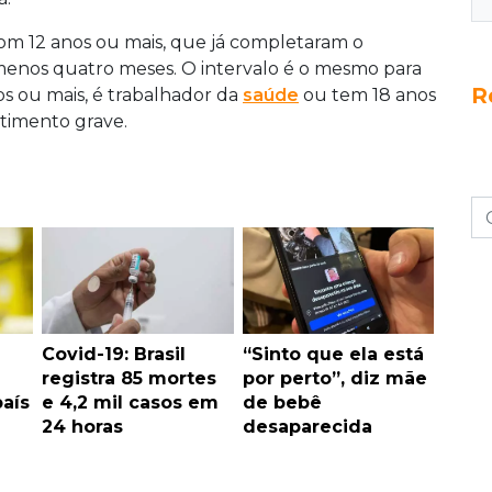
om 12 anos ou mais, que já completaram o
menos quatro meses. O intervalo é o mesmo para
R
s ou mais, é trabalhador da
saúde
ou tem 18 anos
imento grave.
Covid-19: Brasil
“Sinto que ela está
registra 85 mortes
por perto”, diz mãe
país
e 4,2 mil casos em
de bebê
24 horas
desaparecida