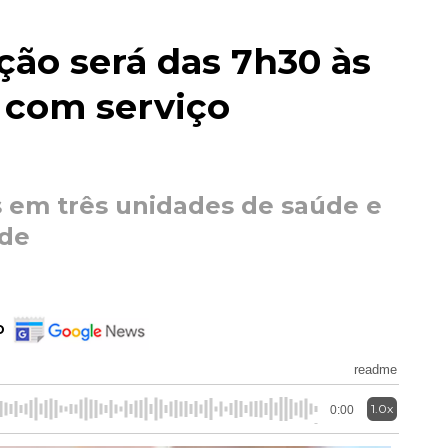
ção será das 7h30 às
 com serviço
s em três unidades de saúde e
de
o
readme
1.0x
0:00