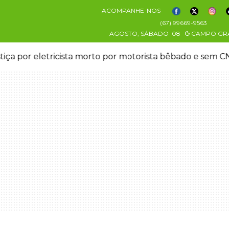
ACOMPANHE-NOS
(67) 99669-9563
AGOSTO, SÁBADO
08
CAMPO GR
stiça por eletricista morto por motorista bêbado e sem 