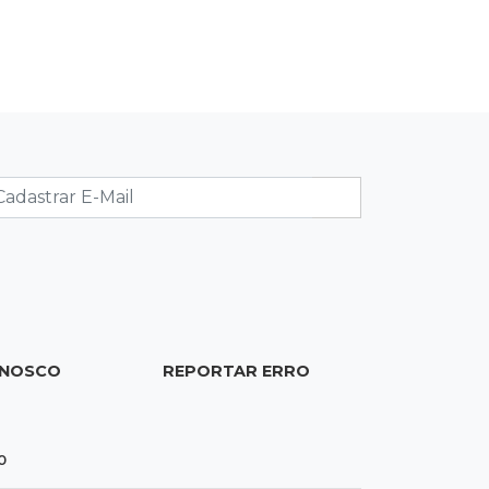
19:37
Cotação
Dólar comercial cai 0,46% e encerra
semana cotado a R$ 5,08
19:18
95º caso
Foragido que se passava por pastor
morre após reagir à abordagem
policial
18:51
Certidão
Em MS, uma criança é registrada sem
ONOSCO
REPORTAR ERRO
o nome do pai a cada 2h
18:36
Decisão
0
Pantanal viaja para Goiás em busca