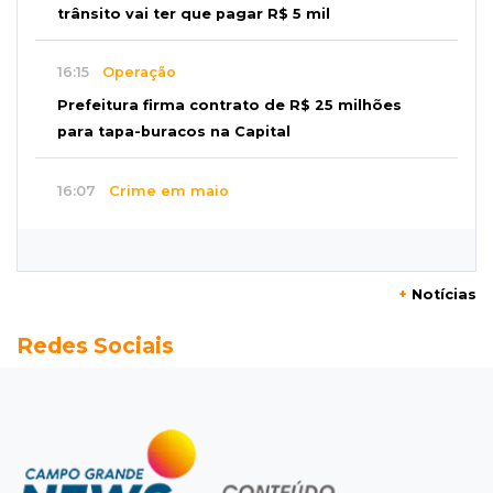
trânsito vai ter que pagar R$ 5 mil
16:15
Operação
Prefeitura firma contrato de R$ 25 milhões
para tapa-buracos na Capital
16:07
Crime em maio
Assassino é preso saindo armado de padaria
no Taveirópolis
+
Notícias
15:53
Feriadão
Redes Sociais
Justiça suspende expediente por dois dias e
só volta na próxima quarta
15:45
Vídeo
Jovem é baleado por atiradores na loja do pai
e morre a caminho do hospital