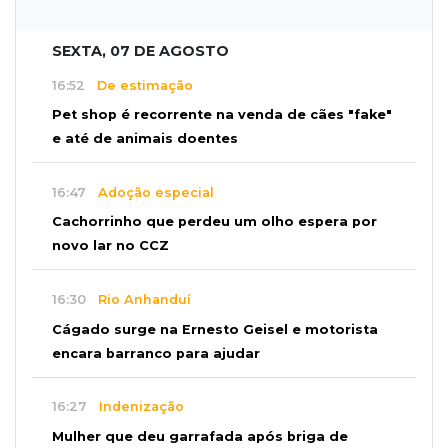
SEXTA, 07 DE AGOSTO
16:52
De estimação
Pet shop é recorrente na venda de cães "fake"
e até de animais doentes
16:47
Adoção especial
Cachorrinho que perdeu um olho espera por
novo lar no CCZ
16:30
Rio Anhanduí
Cágado surge na Ernesto Geisel e motorista
encara barranco para ajudar
16:27
Indenização
Mulher que deu garrafada após briga de